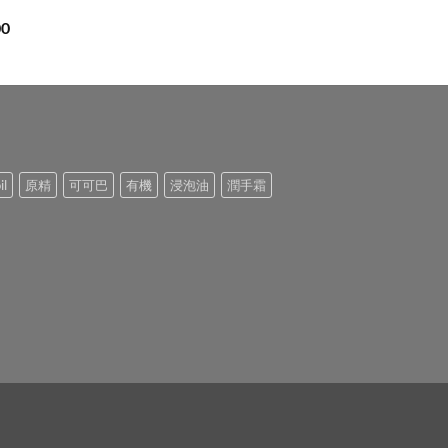
價
00
格
範
圍：
$276.00
到
$1,062.00
il
原精
可可巴
有機
浸泡油
潤手霜