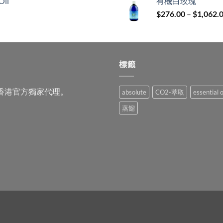
Oil
有機白玫瑰
$
276.00
–
$
1,062.
標籤
品的香港官方獨家代理。
absolute
CO2-萃取
essential o
蒸餾