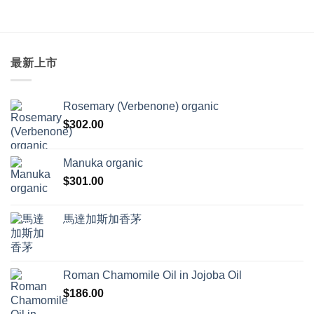
最新上市
Rosemary (Verbenone) organic
$
302.00
Manuka organic
$
301.00
馬達加斯加香茅
Roman Chamomile Oil in Jojoba Oil
$
186.00