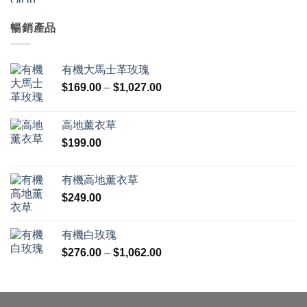
暢銷產品
有機大馬士革玫瑰
價
$
169.00
–
$
1,027.00
格
範
高地薰衣草
圍：
$
199.00
$169.00
到
$1,027.00
有機高地薰衣草
$
249.00
有機白玫瑰
價
$
276.00
–
$
1,062.00
格
範
圍：