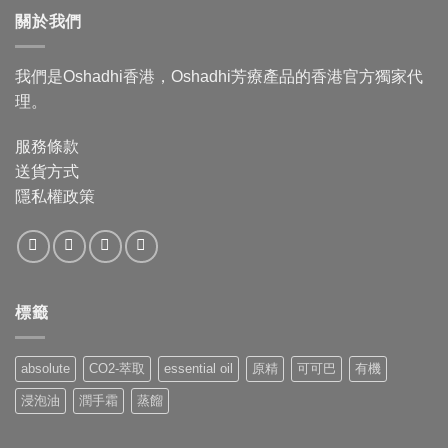
$276.00
關於我們
到
$1,062.00
我們是Oshadhi香港，Oshadhi芳療產品的香港官方獨家代
理。
服務條款
送貨方式
隱私權政策
標籤
absolute
CO2-萃取
essential oil
原精
可可巴
有機
浸泡油
潤手霜
蒸餾