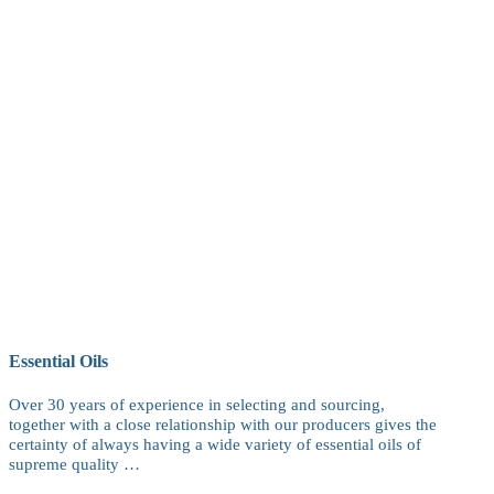
Essential Oils
Over 30 years of experience in selecting and sourcing,
together with a close relationship with our producers gives the
certainty of always having a wide variety of essential oils of
supreme quality …