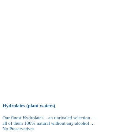
Hydrolates (plant waters)
Our finest Hydrolates – an unrivaled selection –
all of them 100% natural without any alcohol …
No Preservatives