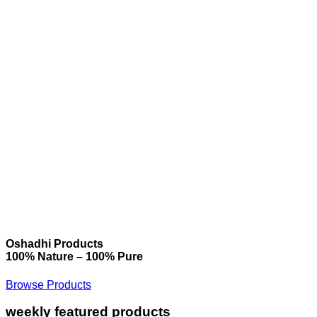
Oshadhi Products
100% Nature – 100% Pure
Browse Products
weekly featured products