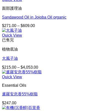
面部護理油
Sandawood Oil in Jojoba Oil organic
$
271.00
–
$
609.00
價
格
Quick View
範
已售完
圍：
$271.00
植物底油
到
$609.00
大風子油
$
215.00
–
$
4,053.00
價
格
Quick View
範
圍：
Essential Oils
$215.00
到
暹羅安息香55%樹脂
$4,053.00
$
247.00