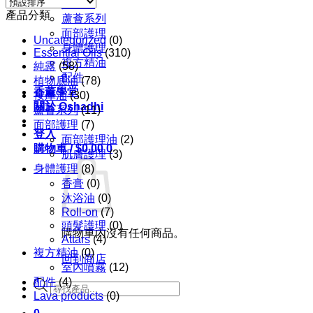
按摩油
產品分類
蘆薈系列
面部護理
Uncategorized
(0)
身體護理
Essential Oils
(310)
複方精油
純露
(58)
配件
植物底油
(78)
香薰學堂
按摩油
(30)
關於 Oshadhi
蘆薈系列
(11)
面部護理
(7)
登入
面部護理油
(2)
購物車 /
$
0.00
0
肌膚護理
(3)
身體護理
(8)
香膏
(0)
沐浴油
(0)
Roll-on
(7)
頭髮護理
(0)
購物車內沒有任何商品。
Attars
(4)
複方精油
(0)
回到商店
室內噴霧
(12)
配件
(4)
Products
Lava products
search
(0)