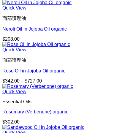
Quick View
面部護理油
Neroli Oil in Jojoba Oil organic
$
208.00
Quick View
面部護理油
Rose Oil in Jojoba Oil organic
$
342.00
–
$
727.00
價
格
Quick View
範
圍：
Essential Oils
$342.00
到
Rosemary (Verbenone) organic
$727.00
$
302.00
Quick View