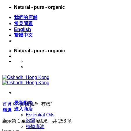
Skip
Natural - pure - organic
to
content
我們的店舖
常見問題
English
繁體中文
Natural - pure - organic
English
繁體中文
最新動向
首頁
/
商品標籤為 “有機”
進入商店
篩選
Essential Oils
純露
顯示第 1 至 30 項結果，共 253 項
植物底油