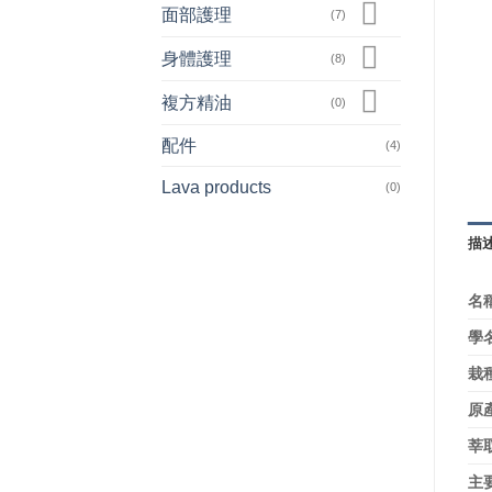
面部護理
(7)
身體護理
(8)
複方精油
(0)
配件
(4)
Lava products
(0)
描
名稱
學名
栽
原
莘
主