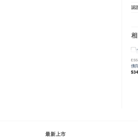
認證
相
AL OILS
ESSENTIAL OILS
ESSENTIAL OILS
ESS
有機荳蔻
印度藏茴香
佛
價
0
$
401.00
–
$
723.00
$
160.00
$
34
格
範
圍：
$401.00
到
$723.00
最新上市