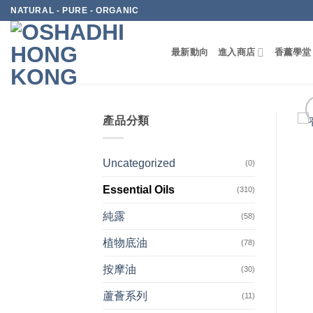
Skip
NATURAL - PURE - ORGANIC
to
content
最新動向
進入商店
香薰學堂
產品分類
Uncategorized
(0)
Essential Oils
(310)
純露
(58)
植物底油
(78)
按摩油
(30)
蘆薈系列
(11)