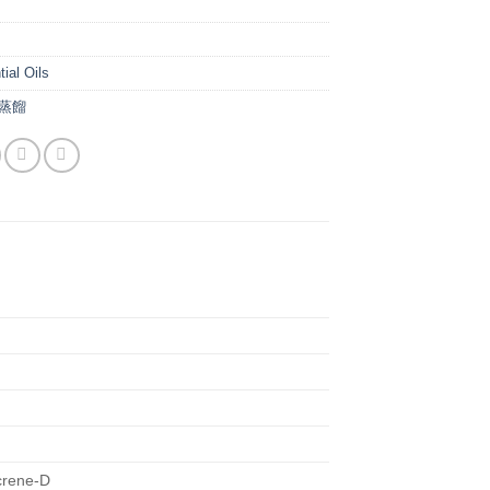
ial Oils
蒸餾
crene-D