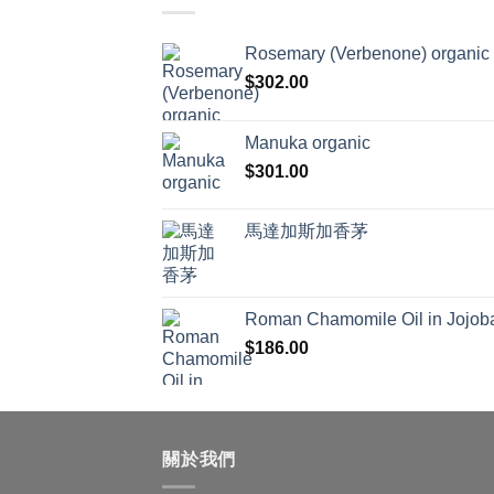
Rosemary (Verbenone) organic
$
302.00
Manuka organic
$
301.00
馬達加斯加香茅
Roman Chamomile Oil in Jojoba
$
186.00
關於我們