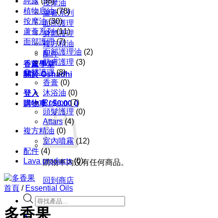
純露
(58)
按摩油
植物底油
(78)
蘆薈系列
按摩油
(30)
面部護理
蘆薈系列
(11)
身體護理
面部護理
(7)
複方精油
面部護理油
(2)
配件
肌膚護理
(3)
香薰學堂
身體護理
(8)
關於 Oshadhi
香膏
(0)
沐浴油
(0)
登入
Roll-on
(7)
購物車 /
$
0.00
0
頭髮護理
(0)
Attars
(4)
複方精油
(0)
室內噴霧
(12)
配件
(4)
Lava products
(0)
購物車內沒有任何商品。
回到商店
首頁
/
Essential Oils
Products
search
多香果