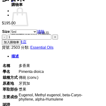
0
購物車
$
195.00
Size
清除
購物車內沒有任何商品。
多
香
回到商店
加入購物車
果
貨號:
2503
分類:
Essential Oils
數
描述
量
名稱
多香果
學名
Pimenta dioica
栽種方式
傳統 (conv.)
原產地
牙買加
萃取部份
漿果
Eugenol, Methyl eugenol, beta-Caryo-
主要成份
phyllene, alpha-Humulene
認證