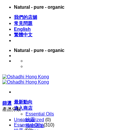
Skip
Natural - pure - organic
to
content
我們的店舖
常見問題
English
繁體中文
Natural - pure - organic
English
繁體中文
最新動向
篩選
進入商店
產品分類
Essential Oils
純露
Uncategorized
(0)
Essential Oils
(310)
植物底油