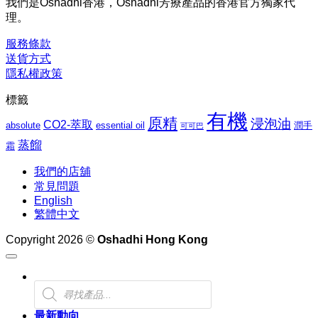
我們是Oshadhi香港，Oshadhi芳療產品的香港官方獨家代
$276.00
理。
到
$1,062.00
服務條款
送貨方式
隱私權政策
標籤
有機
原精
浸泡油
CO2-萃取
absolute
essential oil
潤手
可可巴
蒸餾
霜
我們的店舖
常見問題
English
繁體中文
Copyright 2026 ©
Oshadhi Hong Kong
Products
search
最新動向