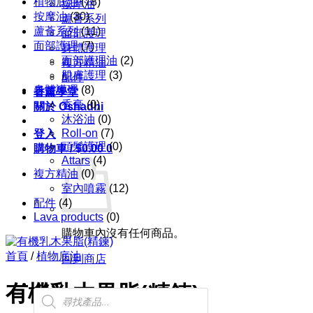
植物底油
(78)
按摩油
按摩油
(30)
蘆薈系列
蘆薈系列
(11)
面部護理
面部護理
(7)
身體護理
面部護理油
(2)
複方精油
肌膚護理
(3)
配件
身體護理
(8)
香薰學堂
香膏
(0)
關於 Oshadhi
沐浴油
(0)
Roll-on
(7)
登入
頭髮護理
(0)
購物車 /
$
0.00
0
Attars
(4)
複方精油
(0)
室內噴霧
(12)
配件
(4)
Lava products
(0)
購物車內沒有任何商品。
首頁
/
植物底油
回到商店
有機乳木果脂(精鍊)
Products
search