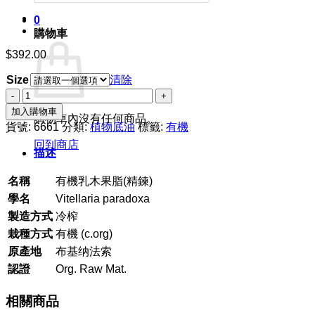
0
購物車
$
392.00
Size
清除
有
機
加入購物車
購物車內沒有任何商品。
乳
貨號:
6661
分類:
植物底油
標籤:
有機
木
回到商店
描述
果
脂
名稱
有機乳木果脂(精鍊)
(精
鍊)
學名
Vitellaria paradoxa
數
製造方式
冷榨
量
栽種方式
有機 (c.org)
原產地
布基纳法索
認證
Org. Raw Mat.
相關商品