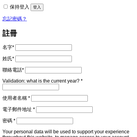
填
保持登入
登入
忘記密碼？
註冊
名字
*
姓氏
*
聯絡電話
*
Validation: what is the current year?
*
必
使用者名稱
*
填
必
電子郵件地址
*
填
必
密碼
*
填
Your personal data will be used to support your experience