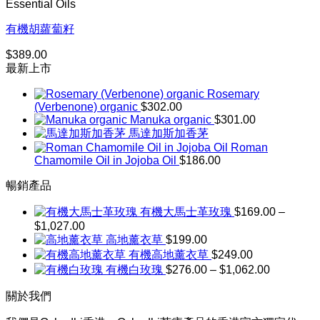
Essential Oils
到
$723.00
有機胡蘿蔔籽
$
389.00
最新上市
Rosemary
(Verbenone) organic
$
302.00
Manuka organic
$
301.00
馬達加斯加香茅
Roman
Chamomile Oil in Jojoba Oil
$
186.00
暢銷產品
有機大馬士革玫瑰
$
169.00
–
$
1,027.00
價
高地薰衣草
$
199.00
格
有機高地薰衣草
$
249.00
範
價
有機白玫瑰
$
276.00
–
$
1,062.00
圍：
格
$169.00
關於我們
到
範
$1,027.00
圍：