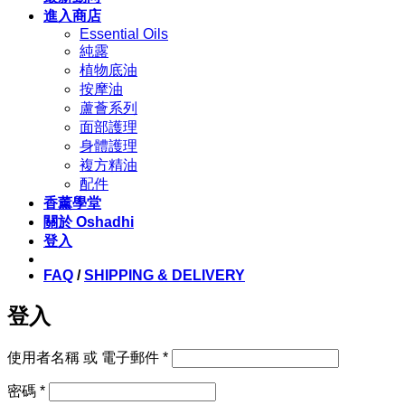
進入商店
Essential Oils
純露
植物底油
按摩油
蘆薈系列
面部護理
身體護理
複方精油
配件
香薰學堂
關於 Oshadhi
登入
FAQ
/
SHIPPING & DELIVERY
登入
必
使用者名稱 或 電子郵件
*
填
必
密碼
*