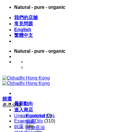
Skip
Natural - pure - organic
to
content
我們的店舖
常見問題
English
繁體中文
Natural - pure - organic
English
繁體中文
篩選
最新動向
產品分類
進入商店
Uncategorized
Essential Oils
(0)
Essential Oils
(310)
純露
純露
(58)
植物底油