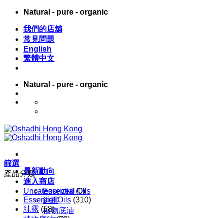
Skip
Natural - pure - organic
to
content
我們的店舖
常見問題
English
繁體中文
Natural - pure - organic
English
繁體中文
篩選
最新動向
產品分類
進入商店
Uncategorized
Essential Oils
(0)
Essential Oils
(310)
純露
純露
(58)
植物底油