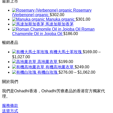
最新上市
Rosemary
(Verbenone) organic
$
302.00
Manuka organic
$
301.00
馬達加斯加香茅
Roman
Chamomile Oil in Jojoba Oil
$
186.00
暢銷產品
有機大馬士革玫瑰
$
169.00
–
$
1,027.00
價
高地薰衣草
$
199.00
格
有機高地薰衣草
$
249.00
範
價
有機白玫瑰
$
276.00
–
$
1,062.00
圍：
格
$169.00
關於我們
到
範
$1,027.00
圍：
我們是Oshadhi香港，Oshadhi芳療產品的香港官方獨家代
$276.00
理。
到
$1,062.00
服務條款
送貨方式