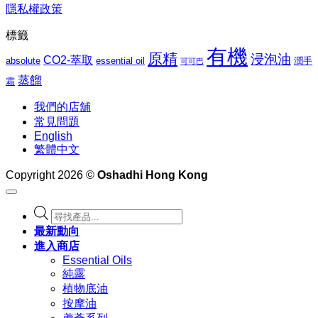
隱私權政策
標籤
有機
原精
浸泡油
CO2-萃取
absolute
essential oil
潤手
可可巴
蒸餾
霜
我們的店舖
常見問題
English
繁體中文
Copyright 2026 ©
Oshadhi Hong Kong
Products
search
最新動向
進入商店
Essential Oils
純露
植物底油
按摩油