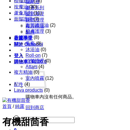
植物底油
(78)
按摩油
按摩油
(30)
蘆薈系列
蘆薈系列
(11)
面部護理
面部護理
(7)
身體護理
面部護理油
(2)
複方精油
肌膚護理
(3)
配件
身體護理
(8)
香薰學堂
香膏
(0)
關於 Oshadhi
沐浴油
(0)
Roll-on
(7)
登入
頭髮護理
(0)
購物車 /
$
0.00
0
Attars
(4)
複方精油
(0)
室內噴霧
(12)
配件
(4)
Lava products
(0)
購物車內沒有任何商品。
首頁
/
純露
回到商店
Products
有機甜茴香
search