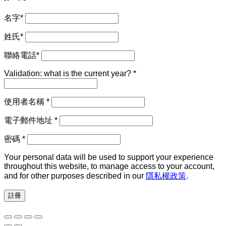
名字
*
姓氏
*
聯絡電話
*
Validation: what is the current year?
*
必
使用者名稱
*
填
必
電子郵件地址
*
填
必
密碼
*
填
Your personal data will be used to support your experience
throughout this website, to manage access to your account,
and for other purposes described in our
隱私權政策
.
註冊