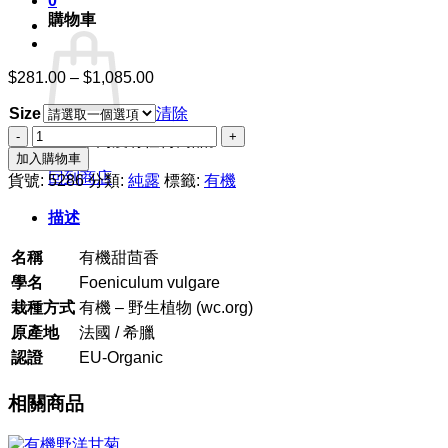
0
購物車
$
281.00
–
$
1,085.00
價
格
Size
清除
範
有
圍：
購物車內沒有任何商品。
機
加入購物車
$281.00
甜
回到商店
到
貨號:
5286
分類:
純露
標籤:
有機
茴
$1,085.00
描述
香
數
名稱
有機甜茴香
量
學名
Foeniculum vulgare
栽種方式
有機 – 野生植物 (wc.org)
原產地
法國 / 希臘
認證
EU-Organic
相關商品