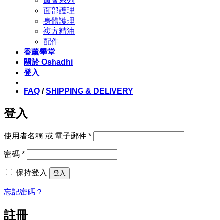
蘆薈系列
面部護理
身體護理
複方精油
配件
香薰學堂
關於 Oshadhi
登入
FAQ
/
SHIPPING & DELIVERY
登入
必
使用者名稱 或 電子郵件
*
填
必
密碼
*
填
保持登入
登入
忘記密碼？
註冊