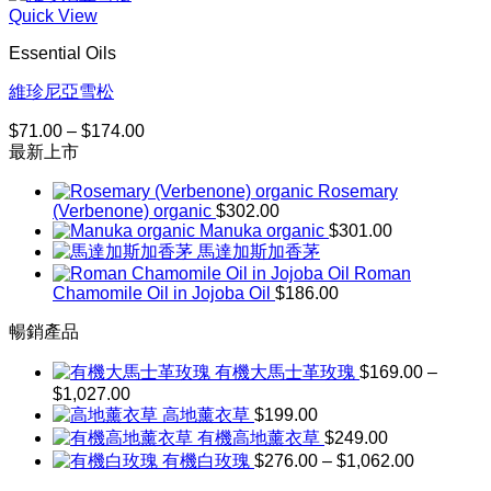
Quick View
Essential Oils
維珍尼亞雪松
$
71.00
–
$
174.00
價
最新上市
格
範
Rosemary
圍：
(Verbenone) organic
$
302.00
$71.00
Manuka organic
$
301.00
到
馬達加斯加香茅
$174.00
Roman
Chamomile Oil in Jojoba Oil
$
186.00
暢銷產品
有機大馬士革玫瑰
$
169.00
–
$
1,027.00
價
高地薰衣草
$
199.00
格
有機高地薰衣草
$
249.00
範
價
有機白玫瑰
$
276.00
–
$
1,062.00
圍：
格
$169.00