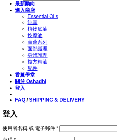
search
最新動向
進入商店
Essential Oils
純露
植物底油
按摩油
蘆薈系列
面部護理
身體護理
複方精油
配件
香薰學堂
關於 Oshadhi
登入
FAQ
/
SHIPPING & DELIVERY
登入
必
使用者名稱 或 電子郵件
*
填
必
密碼
*