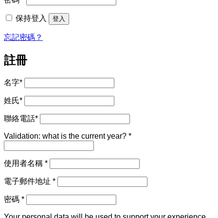
填
保持登入
登入
忘記密碼？
註冊
名字
*
姓氏
*
聯絡電話
*
Validation: what is the current year?
*
必
使用者名稱
*
填
必
電子郵件地址
*
填
必
密碼
*
填
Your personal data will be used to support your experience