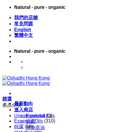
Skip
Natural - pure - organic
to
content
我們的店舖
常見問題
English
繁體中文
Natural - pure - organic
English
繁體中文
篩選
最新動向
產品分類
進入商店
Uncategorized
Essential Oils
(0)
Essential Oils
(310)
純露
純露
(58)
植物底油