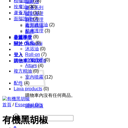
植物底油
(78)
按摩油
按摩油
(30)
蘆薈系列
蘆薈系列
(11)
面部護理
面部護理
(7)
身體護理
面部護理油
(2)
複方精油
肌膚護理
(3)
配件
身體護理
(8)
香薰學堂
香膏
(0)
關於 Oshadhi
沐浴油
(0)
Roll-on
(7)
登入
頭髮護理
(0)
購物車 /
$
0.00
0
Attars
(4)
複方精油
(0)
室內噴霧
(12)
配件
(4)
Lava products
(0)
購物車內沒有任何商品。
首頁
/
Essential Oils
回到商店
Products
有機黑胡椒
search