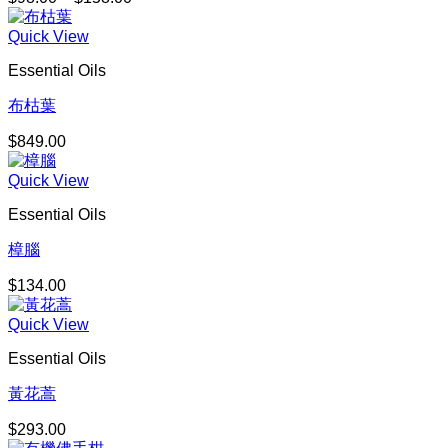
格
Quick View
範
圍：
Essential Oils
$98.00
到
布枯葉
$158.00
$
849.00
Quick View
Essential Oils
樟腦
$
134.00
Quick View
Essential Oils
黃花蒿
$
293.00