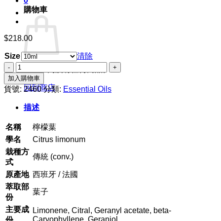
0
購物車
$
218.00
Size
清除
檸
購物車內沒有任何商品。
檬
加入購物車
葉
回到商店
貨號:
2460
分類:
Essential Oils
數
描述
量
名稱
檸檬葉
學名
Citrus limonum
栽種方
傳統 (conv.)
式
原產地
西班牙 / 法國
萃取部
葉子
份
主要成
Limonene, Citral, Geranyl acetate, beta-
Caryophyllene, Geraniol
份