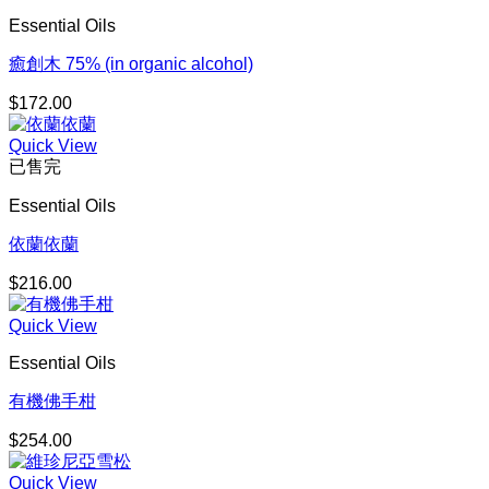
Essential Oils
癒創木 75% (in organic alcohol)
$
172.00
Quick View
已售完
Essential Oils
依蘭依蘭
$
216.00
Quick View
Essential Oils
有機佛手柑
$
254.00
Quick View