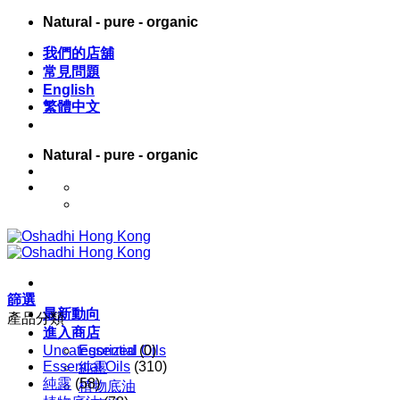
Skip
Natural - pure - organic
to
content
我們的店舖
常見問題
English
繁體中文
Natural - pure - organic
English
繁體中文
篩選
最新動向
產品分類
進入商店
Uncategorized
Essential Oils
(0)
Essential Oils
(310)
純露
純露
(58)
植物底油