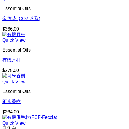
Essential Oils
金盞花 (CO2-萃取)
$
366.00
Quick View
Essential Oils
有機月桂
$
278.00
Quick View
Essential Oils
阿米香樹
$
264.00
Quick View
已售完