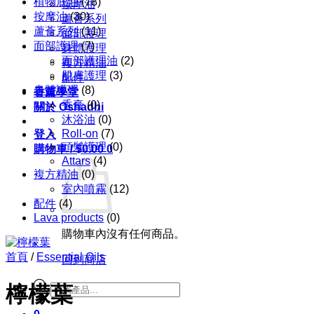
植物底油
(78)
按摩油
按摩油
(30)
蘆薈系列
蘆薈系列
(11)
面部護理
面部護理
(7)
身體護理
面部護理油
(2)
複方精油
肌膚護理
(3)
配件
身體護理
(8)
香薰學堂
香膏
(0)
關於 Oshadhi
沐浴油
(0)
Roll-on
(7)
登入
頭髮護理
(0)
購物車 /
$
0.00
0
Attars
(4)
複方精油
(0)
室內噴霧
(12)
配件
(4)
Lava products
(0)
購物車內沒有任何商品。
首頁
/
Essential Oils
回到商店
Products
檸檬葉
search