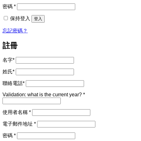
填
必
密碼
*
填
保持登入
登入
忘記密碼？
註冊
名字
*
姓氏
*
聯絡電話
*
Validation: what is the current year?
*
必
使用者名稱
*
填
必
電子郵件地址
*
填
必
密碼
*