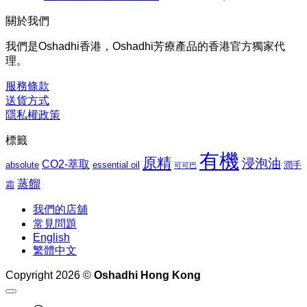
格
$169.00
關於我們
到
範
$1,027.00
圍：
我們是Oshadhi香港，Oshadhi芳療產品的香港官方獨家代
$276.00
理。
到
$1,062.00
服務條款
送貨方式
隱私權政策
標籤
有機
原精
浸泡油
CO2-萃取
absolute
essential oil
潤手
可可巴
蒸餾
霜
我們的店舖
常見問題
English
繁體中文
Copyright 2026 ©
Oshadhi Hong Kong