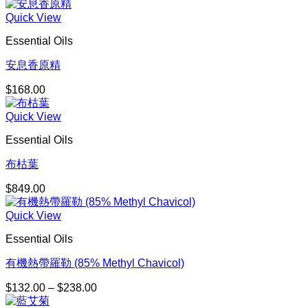
Quick View
Essential Oils
安息香原精
$
168.00
Quick View
Essential Oils
布枯葉
$
849.00
Quick View
Essential Oils
有機熱帶羅勒 (85% Methyl Chavicol)
$
132.00
–
$
238.00
價
格