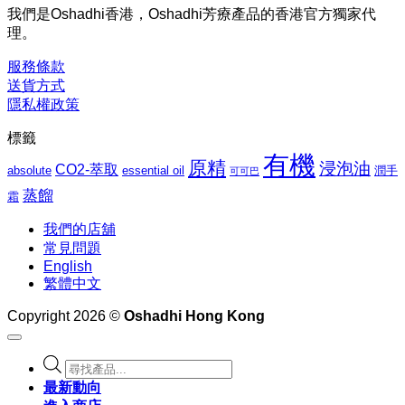
$1,027.00
圍：
我們是Oshadhi香港，Oshadhi芳療產品的香港官方獨家代
$276.00
理。
到
$1,062.00
服務條款
送貨方式
隱私權政策
標籤
有機
原精
浸泡油
CO2-萃取
absolute
essential oil
潤手
可可巴
蒸餾
霜
我們的店舖
常見問題
English
繁體中文
Copyright 2026 ©
Oshadhi Hong Kong
Products
search
最新動向