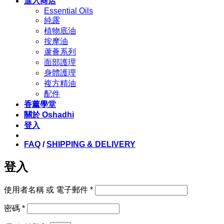
進入商店
Essential Oils
純露
植物底油
按摩油
蘆薈系列
面部護理
身體護理
複方精油
配件
香薰學堂
關於 Oshadhi
登入
FAQ
/
SHIPPING & DELIVERY
登入
必
使用者名稱 或 電子郵件
*
填
必
密碼
*
填