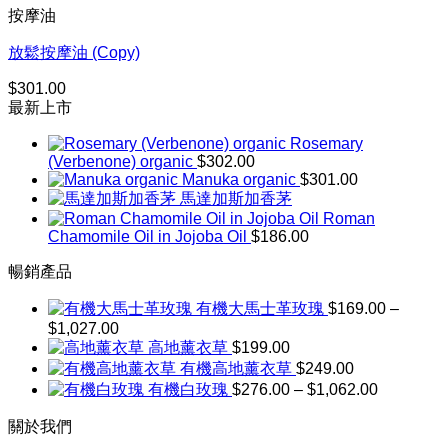
圍：
按摩油
$164.00
到
放鬆按摩油 (Copy)
$301.00
$
301.00
最新上市
Rosemary
(Verbenone) organic
$
302.00
Manuka organic
$
301.00
馬達加斯加香茅
Roman
Chamomile Oil in Jojoba Oil
$
186.00
暢銷產品
有機大馬士革玫瑰
$
169.00
–
$
1,027.00
價
高地薰衣草
$
199.00
格
有機高地薰衣草
$
249.00
範
價
有機白玫瑰
$
276.00
–
$
1,062.00
圍：
格
$169.00
關於我們
到
範