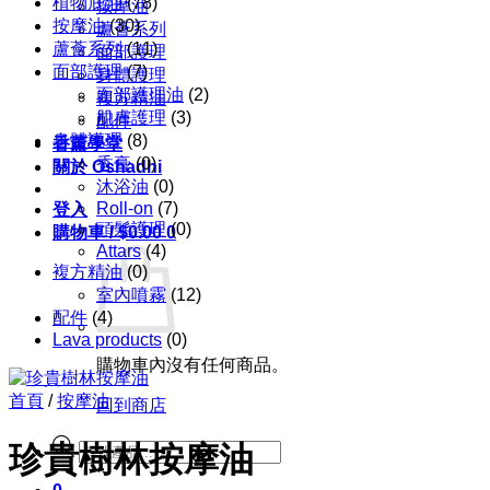
植物底油
(78)
按摩油
按摩油
(30)
蘆薈系列
蘆薈系列
(11)
面部護理
面部護理
(7)
身體護理
面部護理油
(2)
複方精油
肌膚護理
(3)
配件
身體護理
(8)
香薰學堂
香膏
(0)
關於 Oshadhi
沐浴油
(0)
Roll-on
(7)
登入
頭髮護理
(0)
購物車 /
$
0.00
0
Attars
(4)
複方精油
(0)
室內噴霧
(12)
配件
(4)
Lava products
(0)
購物車內沒有任何商品。
首頁
/
按摩油
回到商店
Products
珍貴樹林按摩油
search