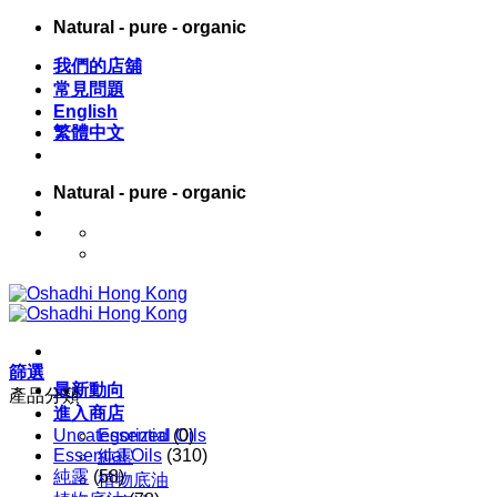
Skip
Natural - pure - organic
to
content
我們的店舖
常見問題
English
繁體中文
Natural - pure - organic
English
繁體中文
篩選
最新動向
產品分類
進入商店
Uncategorized
Essential Oils
(0)
Essential Oils
(310)
純露
純露
(58)
植物底油