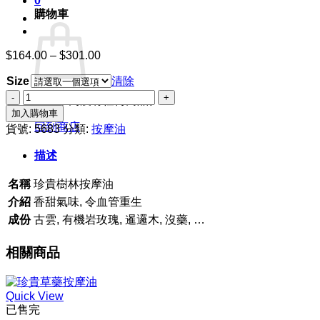
0
購物車
$
164.00
–
$
301.00
價
格
Size
清除
範
珍
圍：
購物車內沒有任何商品。
貴
加入購物車
$164.00
樹
回到商店
到
貨號:
5683
分類:
按摩油
林
$301.00
描述
按
摩
名稱
珍貴樹林按摩油
油
數
介紹
香甜氣味, 令血管重生
量
成份
古雲, 有機岩玫瑰, 暹邏木, 沒藥, …
相關商品
Quick View
已售完