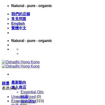
Skip
Natural - pure - organic
to
content
我們的店舖
常見問題
English
繁體中文
Natural - pure - organic
English
繁體中文
最新動向
篩選
進入商店
產品分類
Essential Oils
純露
Uncategorized
(0)
Essential Oils
(310)
植物底油