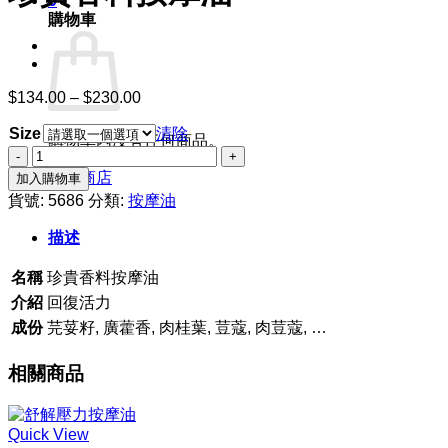
0
購物車
$
134.00
–
$
230.00
價
格
Size
清除
範
購物車內沒有任何商品。
珍
圍：
貴
回到商店
加入購物車
$134.00
香
到
貨號:
5686
分類:
按摩油
料
$230.00
描述
按
摩
名稱
珍貴香料按摩油
油
數
介紹
回復活力
量
成份
芫荽籽, 廣藿香, 肉桂葉, 荳蔻, 肉荳蔻, …
相關商品
Quick View