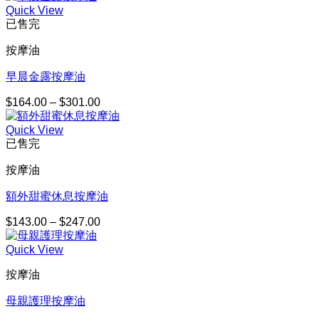
Quick View
範
已售完
圍：
$180.00
按摩油
到
$329.00
早晨金露按摩油
$
164.00
–
$
301.00
價
格
Quick View
範
已售完
圍：
$164.00
按摩油
到
$301.00
額外甜蜜休息按摩油
$
143.00
–
$
247.00
價
格
Quick View
範
圍：
按摩油
$143.00
到
母親護理按摩油
$247.00