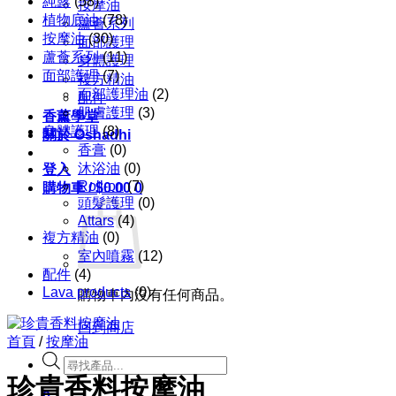
純露
(58)
按摩油
植物底油
(78)
蘆薈系列
按摩油
(30)
面部護理
蘆薈系列
(11)
身體護理
面部護理
(7)
複方精油
面部護理油
(2)
配件
肌膚護理
(3)
香薰學堂
身體護理
(8)
關於 Oshadhi
香膏
(0)
沐浴油
(0)
登入
Roll-on
(7)
購物車 /
$
0.00
0
頭髮護理
(0)
Attars
(4)
複方精油
(0)
室內噴霧
(12)
配件
(4)
Lava products
(0)
購物車內沒有任何商品。
回到商店
首頁
/
按摩油
Products
search
珍貴香料按摩油