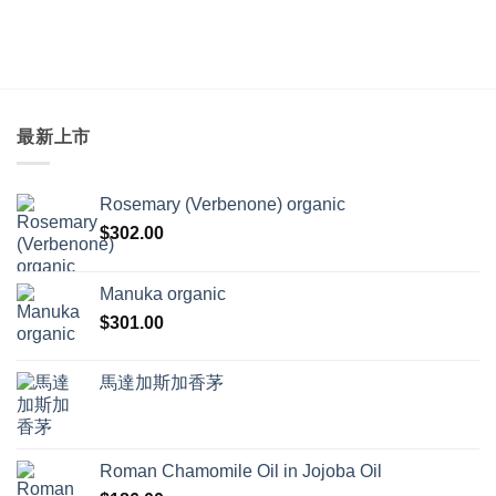
433.00
最新上市
Rosemary (Verbenone) organic
$
302.00
Manuka organic
$
301.00
馬達加斯加香茅
Roman Chamomile Oil in Jojoba Oil