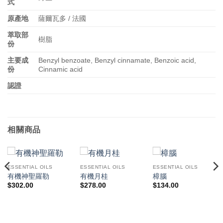
式
原產地
薩爾瓦多 / 法國
萃取部
樹脂
份
主要成
Benzyl benzoate, Benzyl cinnamate, Benzoic acid,
份
Cinnamic acid
認證
相關商品
ESSENTIAL OILS
ESSENTIAL OILS
ESSENTIAL OILS
有機神聖羅勒
有機月桂
樟腦
價
$
302.00
$
278.00
$
134.00
格
範
圍：
283.00
到