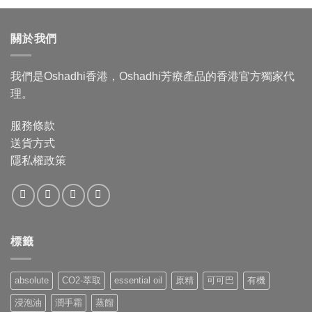
圍：
$276.00
關於我們
到
$1,062.00
我們是Oshadhi香港，Oshadhi芳療產品的香港官方獨家代
理。
服務條款
送貨方式
隱私權政策
標籤
absolute
CO2-萃取
essential oil
原精
可可巴
有機
浸泡油
潤手霜
蒸餾