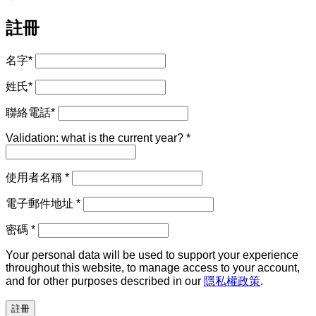
註冊
名字
*
姓氏
*
聯絡電話
*
Validation: what is the current year?
*
必
使用者名稱
*
填
必
電子郵件地址
*
填
必
密碼
*
填
Your personal data will be used to support your experience
throughout this website, to manage access to your account,
and for other purposes described in our
隱私權政策
.
註冊