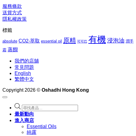
$1,062.00
服務條款
送貨方式
隱私權政策
標籤
有機
原精
浸泡油
CO2-萃取
absolute
essential oil
潤手
可可巴
蒸餾
霜
我們的店舖
常見問題
English
繁體中文
Copyright 2026 ©
Oshadhi Hong Kong
Products
search
最新動向
進入商店
Essential Oils
純露