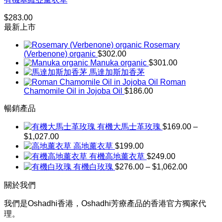
$
283.00
最新上市
Rosemary
(Verbenone) organic
$
302.00
Manuka organic
$
301.00
馬達加斯加香茅
Roman
Chamomile Oil in Jojoba Oil
$
186.00
暢銷產品
有機大馬士革玫瑰
$
169.00
–
$
1,027.00
價
高地薰衣草
$
199.00
格
有機高地薰衣草
$
249.00
範
價
有機白玫瑰
$
276.00
–
$
1,062.00
圍：
格
$169.00
關於我們
到
範
$1,027.00
圍：
我們是Oshadhi香港，Oshadhi芳療產品的香港官方獨家代
$276.00
理。
到