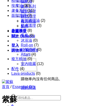
植物底油
(78)
按摩油
按摩油
(30)
蘆薈系列
蘆薈系列
(11)
面部護理
面部護理
(7)
身體護理
面部護理油
(2)
複方精油
肌膚護理
(3)
配件
身體護理
(8)
香薰學堂
香膏
(0)
關於 Oshadhi
沐浴油
(0)
Roll-on
(7)
登入
頭髮護理
(0)
購物車 /
$
0.00
0
Attars
(4)
複方精油
(0)
室內噴霧
(12)
配件
(4)
Lava products
(0)
購物車內沒有任何商品。
首頁
/
Essential Oils
回到商店
Products
紫蘇
search