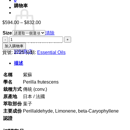
0
購物車
$
594.00
–
$
832.00
價
格
Size
清除
範
紫
圍：
購物車內沒有任何商品。
蘇
加入購物車
$594.00
數
回到商店
到
貨號:
2725
分類:
Essential Oils
量
$832.00
描述
名稱
紫蘇
學名
Perilla frutescens
栽種方式
傳統 (conv.)
原產地
日本 / 法國
萃取部份
葉子
主要成份
Perillaldehyde, Limonene, beta-Caryophyllene
認證