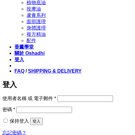
植物底油
按摩油
蘆薈系列
面部護理
身體護理
複方精油
配件
香薰學堂
關於 Oshadhi
登入
FAQ
/
SHIPPING & DELIVERY
登入
必
使用者名稱 或 電子郵件
*
填
必
密碼
*
填
保持登入
登入
忘記密碼？