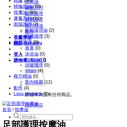
純露
(58)
按摩油
植物底油
(78)
蘆薈系列
按摩油
(30)
面部護理
蘆薈系列
(11)
身體護理
面部護理
(7)
複方精油
面部護理油
(2)
配件
肌膚護理
(3)
香薰學堂
身體護理
(8)
關於 Oshadhi
香膏
(0)
沐浴油
(0)
登入
Roll-on
(7)
購物車 /
$
0.00
0
頭髮護理
(0)
Attars
(4)
複方精油
(0)
室內噴霧
(12)
配件
(4)
Lava products
(0)
購物車內沒有任何商品。
回到商店
首頁
/
按摩油
Products
search
足部護理按摩油