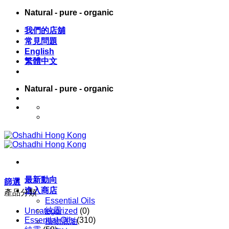
Skip
Natural - pure - organic
to
content
我們的店舖
常見問題
English
繁體中文
Natural - pure - organic
English
繁體中文
最新動向
篩選
進入商店
產品分類
Essential Oils
純露
Uncategorized
(0)
Essential Oils
(310)
植物底油