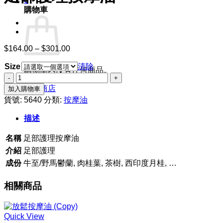
0
購物車
$
164.00
–
$
301.00
價
格
Size
清除
範
購物車內沒有任何商品。
足
圍：
部
回到商店
加入購物車
$164.00
護
到
貨號:
5640
分類:
按摩油
理
$301.00
描述
按
摩
名稱
足部護理按摩油
油
數
介紹
足部護理
量
成份
牛至/野馬鬱蘭, 肉桂葉, 茶樹, 西印度月桂, …
相關商品
Quick View