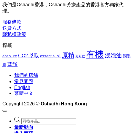
$1,027.00
圍：
我們是Oshadhi香港，Oshadhi芳療產品的香港官方獨家代
$276.00
理。
到
$1,062.00
服務條款
送貨方式
隱私權政策
標籤
有機
原精
浸泡油
CO2-萃取
absolute
essential oil
潤手
可可巴
蒸餾
霜
我們的店舖
常見問題
English
繁體中文
Copyright 2026 ©
Oshadhi Hong Kong
Products
search
最新動向