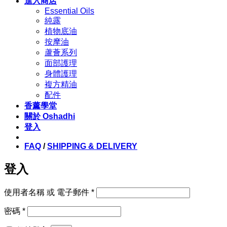
進入商店
Essential Oils
純露
植物底油
按摩油
蘆薈系列
面部護理
身體護理
複方精油
配件
香薰學堂
關於 Oshadhi
登入
FAQ
/
SHIPPING & DELIVERY
登入
必
使用者名稱 或 電子郵件
*
填
必
密碼
*
填