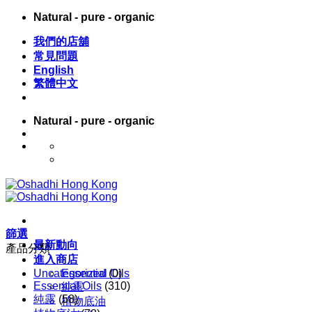
Skip
Natural - pure - organic
to
content
我們的店舖
常見問題
English
繁體中文
Natural - pure - organic
English
繁體中文
篩選
最新動向
產品分類
進入商店
Uncategorized
Essential Oils
(0)
Essential Oils
(310)
純露
純露
(58)
植物底油