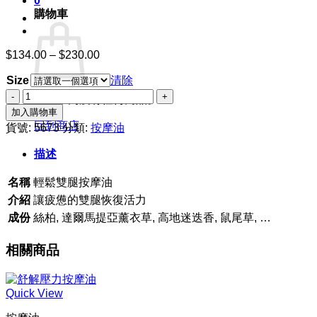
0
購物車
$
134.00
–
$
230.00
價
格
Size
清除
範
輕
圍：
購物車內沒有任何商品。
鬆
加入購物車
$134.00
雙
回到商店
到
貨號:
5673
分類:
按摩油
腿
$230.00
描述
按
摩
名稱
輕鬆雙腿按摩油
油
數
介紹
讓疲憊的雙腿恢復活力
量
成份
絲柏, 達爾馬提亞薰衣草, 高地迷迭香, 鼠尾草, …
相關商品
Quick View