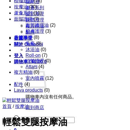
植物底油
(78)
按摩油
按摩油
(30)
蘆薈系列
蘆薈系列
(11)
面部護理
面部護理
(7)
身體護理
面部護理油
(2)
複方精油
肌膚護理
(3)
配件
身體護理
(8)
香薰學堂
香膏
(0)
關於 Oshadhi
沐浴油
(0)
Roll-on
(7)
登入
頭髮護理
(0)
購物車 /
$
0.00
0
Attars
(4)
複方精油
(0)
室內噴霧
(12)
配件
(4)
Lava products
(0)
購物車內沒有任何商品。
首頁
/
按摩油
回到商店
Products
輕鬆雙腿按摩油
search