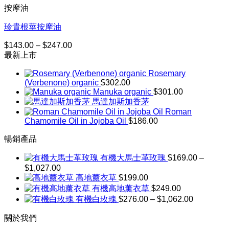
$164.00
按摩油
到
$301.00
珍貴根莖按摩油
$
143.00
–
$
247.00
價
最新上市
格
範
Rosemary
圍：
(Verbenone) organic
$
302.00
$143.00
Manuka organic
$
301.00
到
馬達加斯加香茅
$247.00
Roman
Chamomile Oil in Jojoba Oil
$
186.00
暢銷產品
有機大馬士革玫瑰
$
169.00
–
$
1,027.00
價
高地薰衣草
$
199.00
格
有機高地薰衣草
$
249.00
範
價
有機白玫瑰
$
276.00
–
$
1,062.00
圍：
格
$169.00
關於我們
到
範