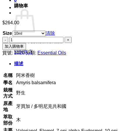
0
購物車
$
264.00
Size
清除
阿
購物車內沒有任何商品。
米
加入購物車
香
回到商店
貨號:
1020
分類:
Essential Oils
樹
描述
數
量
名稱
阿米香樹
學名
Amyris balsamifera
栽種
野生
方式
原產
牙買加 / 多明尼克共和國
地
萃取
木
部份
主要
Valerianol, Elemol, 7 epi-alpha-Eudesmol, 10 epi-