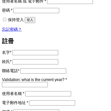
必
使用者名稱 或 電子郵件
*
填
必
密碼
*
填
保持登入
登入
忘記密碼？
註冊
名字
*
姓氏
*
聯絡電話
*
Validation: what is the current year?
*
必
使用者名稱
*
填
必
電子郵件地址
*
填