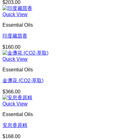
$
203.00
Quick View
Essential Oils
印度藏茴香
$
160.00
Quick View
Essential Oils
金盞花 (CO2-萃取)
$
366.00
Quick View
Essential Oils
安息香原精
$
168.00