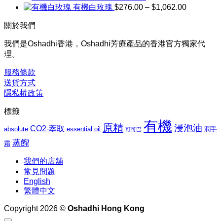
價
有機白玫瑰
$
276.00
–
$
1,062.00
圍：
格
$169.00
關於我們
到
範
$1,027.00
圍：
我們是Oshadhi香港，Oshadhi芳療產品的香港官方獨家代
$276.00
理。
到
$1,062.00
服務條款
送貨方式
隱私權政策
標籤
有機
原精
浸泡油
CO2-萃取
absolute
essential oil
潤手
可可巴
蒸餾
霜
我們的店舖
常見問題
English
繁體中文
Copyright 2026 ©
Oshadhi Hong Kong