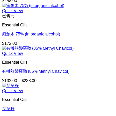
$
248.00
Quick View
已售完
Essential Oils
癒創木 75% (in organic alcohol)
$
172.00
Quick View
Essential Oils
有機熱帶羅勒 (85% Methyl Chavicol)
$
132.00
–
$
238.00
價
格
Quick View
範
圍：
Essential Oils
$132.00
到
芹菜籽
$238.00