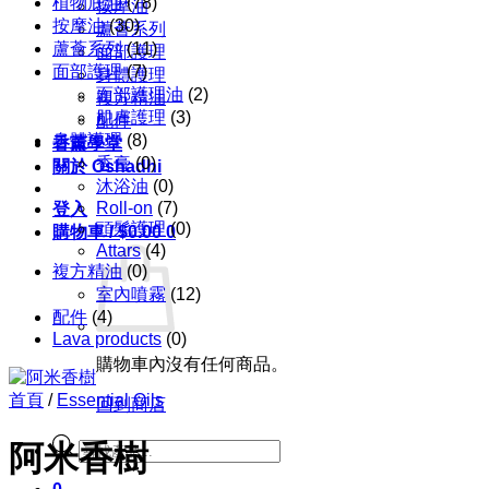
植物底油
(78)
按摩油
按摩油
(30)
蘆薈系列
蘆薈系列
(11)
面部護理
面部護理
(7)
身體護理
面部護理油
(2)
複方精油
肌膚護理
(3)
配件
身體護理
(8)
香薰學堂
香膏
(0)
關於 Oshadhi
沐浴油
(0)
Roll-on
(7)
登入
頭髮護理
(0)
購物車 /
$
0.00
0
Attars
(4)
複方精油
(0)
室內噴霧
(12)
配件
(4)
Lava products
(0)
購物車內沒有任何商品。
首頁
/
Essential Oils
回到商店
Products
阿米香樹
search