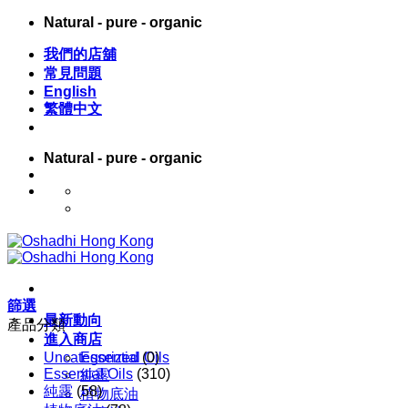
Skip
Natural - pure - organic
to
content
我們的店舖
常見問題
English
繁體中文
Natural - pure - organic
English
繁體中文
篩選
最新動向
產品分類
進入商店
Uncategorized
Essential Oils
(0)
Essential Oils
(310)
純露
純露
(58)
植物底油