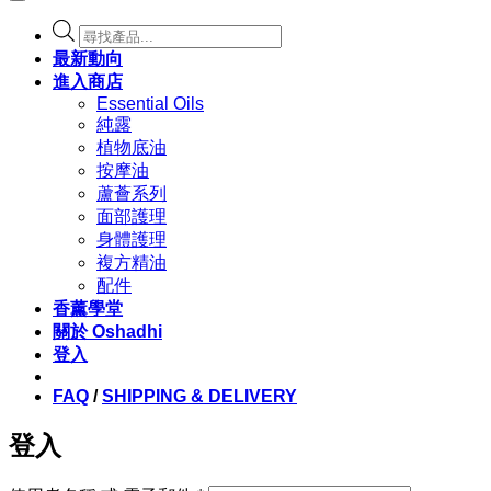
Products
search
最新動向
進入商店
Essential Oils
純露
植物底油
按摩油
蘆薈系列
面部護理
身體護理
複方精油
配件
香薰學堂
關於 Oshadhi
登入
FAQ
/
SHIPPING & DELIVERY
登入