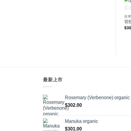
已售完
已售完
已售完
按摩油
按摩油
露按摩油
肌膚再生按摩油
活力按摩油
按
價
價
價
0
–
$
301.00
$
164.00
–
$
301.00
$
180.00
–
$
329.00
背部
格
格
格
$
30
範
範
範
圍：
圍：
圍：
$164.00
$164.00
$180.00
到
到
到
$301.00
$301.00
$329.00
最新上市
Rosemary (Verbenone) organic
$
302.00
Manuka organic
$
301.00