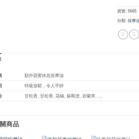
貨號:
5665
分類:
按摩
述
稱
額外甜蜜休息按摩油
紹
特級放鬆，令人平靜
份
甘松香, 甘松香, 花椒, 蘇剛逹, 岩蘭草, …
關商品