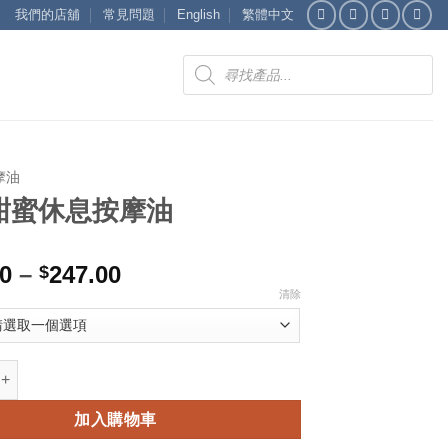
我們的店舖
常見問題
English
繁體中文
Products
search
摩油
甜蜜休息按摩油
價
00
–
247.00
$
格
清除
範
圍：
$143.00
息按摩油 數量
到
$247.00
加入購物車