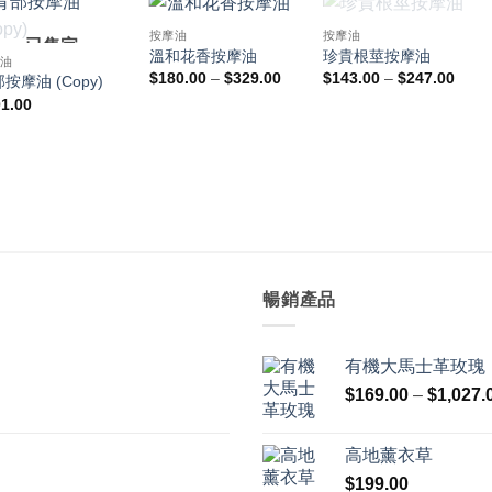
已售完
按摩油
按摩油
已售完
溫和花香按摩油
珍貴根莖按摩油
摩油
價
價
$
180.00
–
$
329.00
$
143.00
–
$
247.00
按摩油 (Copy)
格
格
1.00
範
範
圍：
圍：
$180.00
$143
到
到
$329.00
$247
暢銷產品
有機大馬士革玫瑰
$
169.00
–
$
1,027.
高地薰衣草
$
199.00