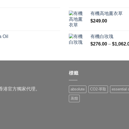
有機高地薰衣草
$
249.00
 Oil
有機白玫瑰
$
276.00
–
$
1,062.
標籤
品的香港官方獨家代理。
absolute
CO2-萃取
essential o
蒸餾