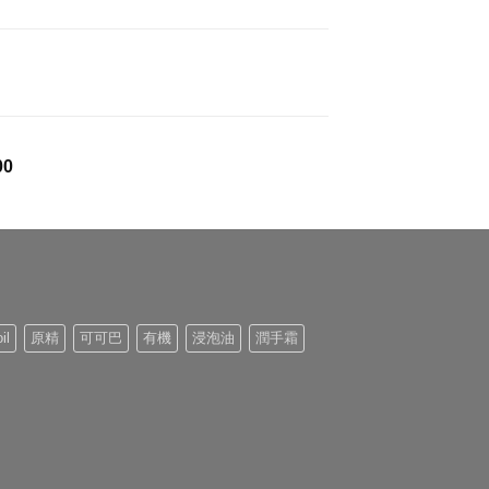
到
$1,027.00
價
00
格
範
圍：
$276.00
到
$1,062.00
il
原精
可可巴
有機
浸泡油
潤手霜