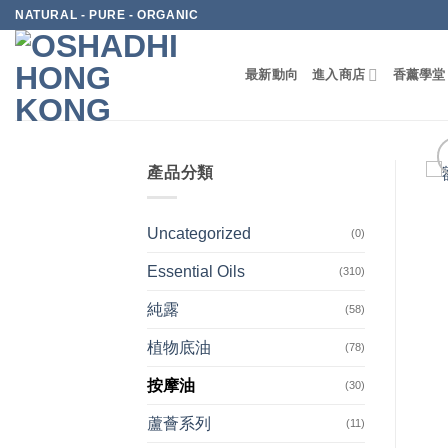
Skip
NATURAL - PURE - ORGANIC
to
content
最新動向
進入商店
香薰學堂
產品分類
Uncategorized
(0)
Essential Oils
(310)
純露
(58)
植物底油
(78)
按摩油
(30)
蘆薈系列
(11)