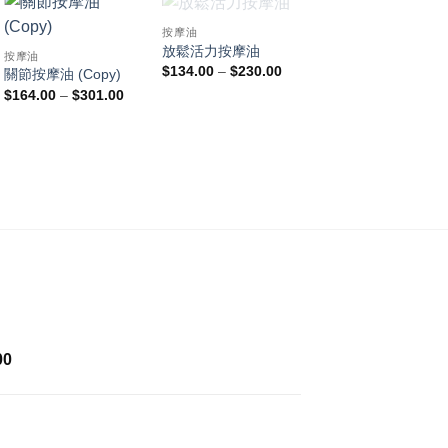
已售完
已售完
按摩油
按摩油
放鬆活力按摩油
瘀傷按摩油
按摩油
價
$
134.00
–
$
230.00
$
337.00
–
$
655.00
關節按摩油 (Copy)
格
價
$
164.00
–
$
301.00
範
格
圍：
範
.00
$134.00
$
圍：
到
$164.00
.00
$230.00
$
到
$301.00
價
00
格
範
圍：
$169.00