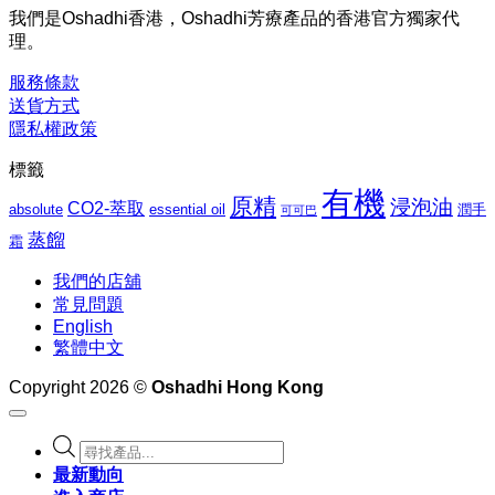
$1,027.00
圍：
我們是Oshadhi香港，Oshadhi芳療產品的香港官方獨家代
$276.00
理。
到
$1,062.00
服務條款
送貨方式
隱私權政策
標籤
有機
原精
浸泡油
CO2-萃取
absolute
essential oil
潤手
可可巴
蒸餾
霜
我們的店舖
常見問題
English
繁體中文
Copyright 2026 ©
Oshadhi Hong Kong
Products
search
最新動向