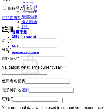
按摩油
填
蘆薈系列
保持登入
登入
面部護理
身體護理
忘記密碼？
複方精油
配件
註冊
香薰學堂
關於 Oshadhi
名字
*
登入
姓氏
*
購物車 /
$
0.00
0
聯絡電話
*
Validation: what is the current year?
*
必
使用者名稱
*
購物車內沒有任何商品。
填
必
電子郵件地址
*
回到商店
填
必
Products
密碼
*
search
填
Your personal data will be used to support your experience