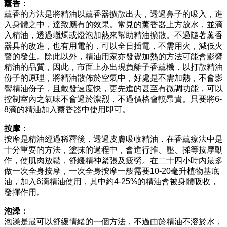
薰香：
薰香的方法是將精油以薰香器擴散出去，透過鼻子的吸入，進
入身體之中，達致應有的效果。常見的薰香器上方放水，並滴
入精油，透過蠟燭或燈泡加熱來幫助精油擴散。不過隨著薰香
器具的改進，也有用電的，可以全日插電，不需用火，減低火
警的發生。除此以外，精油用家亦發覺加熱的方法可能會影響
精油的品質，因此，市面上亦出現負離子香薰機，以打散精油
份子的原理，將精油散佈於空氣中，好處是不需加熱，不會影
響精油份子，且散發速度快，更先進的甚至有微調功能，可以
控制室內之氣味不會過於濃烈，不過價格會較昂貴。只要將6-
8滴的精油加入薰香器中使用即可。
按摩：
按摩是精油經過稀釋後，透過皮膚吸收精油，在香薰療法中是
十分重要的方法，塗抹的過程中，會進行推、壓、揉等按摩動
作，使肌肉放鬆，舒緩精神緊張及疲勞。在二十四小時內最多
做一次全身按摩，一次全身按摩一般需要10-20毫升植物基底
油，加入6滴精油使用，其中約4-25%的精油會被身體吸收，
發揮作用。
泡澡：
泡澡是最可以舒緩情緒的一個方法，不過由於精油不溶於水，