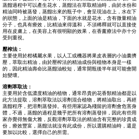
蒸餾過程中可以產生花水，蒸餾法在萃取精油時，由於水份和
精油同時被蒸發，蒸餾出來的瓶子中，會呈現油在上，水在下
的狀態，上面的油是精油，下面的水就是花水，含有微量精油
分子，也具有療效，比精油來得溫和，不須稀釋就可以直接使
用在皮膚上，在美容上有很明顯的效果，在香薰療法中亦十分
受到重視。
壓榨法：
主要使用於柑橘屬水果，以人工或機器將果皮表層的小油囊擠
壓，萃取出精油，由於壓榨法的精油成份與植物本身是一樣
的，因此精油壽命比蒸餾油較短，通常開瓶後半年就可能會開
始變壞。
溶劑萃取法：
主要用於含低濃度精油的植物，通常昂貴的花香類精油都是以
此方法提取，溶劑萃取法以溶劑混合植物，將精油取出，再經
蒸餾程序，把溶劑蒸發掉。有些用家認為殘留的溶劑會危害身
體，不過，蒸餾的過程是幾乎把所有溶劑蒸發掉，因此有些用
家亦覺得無傷大雅，反觀溶劑萃取法的精油含有完整的珍貴成
份，療效豐富，蒸餾法就沒有此成份，所以選購精油時，還是
要加以比較，選擇自己的所需。