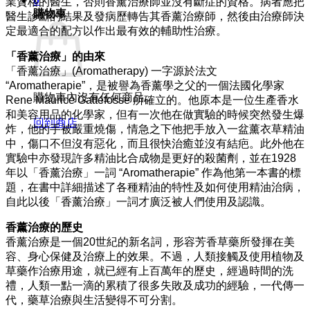
0
業資格的醫生，否則香薰治療師並沒有斷症的資格。病者應把
購物車
醫生診斷的結果及發病歷轉告其香薰治療師，然後由治療師決
定最適合的配方以作出最有效的輔助性治療。
「香薰治療」的由來
「香薰治療」(Aromatherapy) 一字源於法文
“Aromatherapie”，是被譽為香薰學之父的一個法國化學家
購物車內沒有任何商品。
Rene Maurice Gattefosse 所確立的。他原本是一位生產香水
和美容用品的化學家，但有一次他在做實驗的時候突然發生爆
回到商店
炸，他的手被嚴重燒傷，情急之下他把手放入一盆薰衣草精油
中，傷口不但沒有惡化，而且很快治癒並沒有結疤。此外他在
實驗中亦發現許多精油比合成物是更好的殺菌劑，並在1928
年以「香薰治療」一詞 “Aromatherapie” 作為他第一本書的標
題，在書中詳細描述了各種精油的特性及如何使用精油治病，
自此以後「香薰治療」一詞才廣泛被人們使用及認識。
香薰治療的歷史
香薰治療是一個20世紀的新名詞，形容芳香草藥所發揮在美
容、身心保健及治療上的效果。不過，人類接觸及使用植物及
草藥作治療用途，就已經有上百萬年的歷史，經過時間的洗
禮，人類一點一滴的累積了很多失敗及成功的經驗，一代傳一
代，藥草治療與生活變得不可分割。