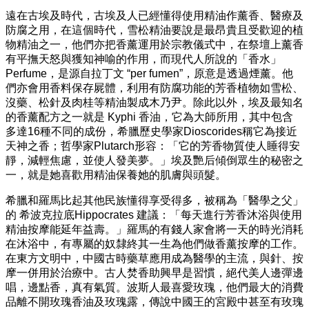
遠在古埃及時代，古埃及人已經懂得使用精油作薰香、醫療及
防腐之用，在這個時代，雪松精油要說是最昂貴且受歡迎的植
物精油之一，他們亦把香薰運用於宗教儀式中，在祭壇上薰香
有平撫天怒與獲知神喻的作用，而現代人所說的「香水」
Perfume，是源自拉丁文 “per fumen”，原意是透過煙薰。他
們亦會用香料保存屍體，利用有防腐功能的芳香植物如雪松、
沒藥、松針及肉桂等精油製成木乃尹。除此以外，埃及最知名
的香薰配方之一就是 Kyphi 香油，它為大師所用，其中包含
多達16種不同的成份，希臘歷史學家Dioscorides稱它為接近
天神之香；哲學家Plutarch形容：「它的芳香物質使人睡得安
靜，減輕焦慮，並使人發美夢。」埃及艷后傾倒眾生的秘密之
一，就是她喜歡用精油保養她的肌膚與頭髮。
希臘和羅馬比起其他民族懂得享受得多，被稱為「醫學之父」
的 希波克拉底Hippocrates 建議：「每天進行芳香沐浴與使用
精油按摩能延年益壽。」羅馬的有錢人家會將一天的時光消耗
在沐浴中，有專屬的奴隸終其一生為他們做香薰按摩的工作。
在東方文明中，中國古時藥草應用成為醫學的主流，與針、按
摩一併用於治療中。古人焚香助興早是習慣，絕代美人邊彈邊
唱，邊點香，真有氣質。波斯人最喜愛玫瑰，他們最大的消費
品離不開玫瑰香油及玫瑰露，傳說中國王的宮殿中甚至有玫瑰