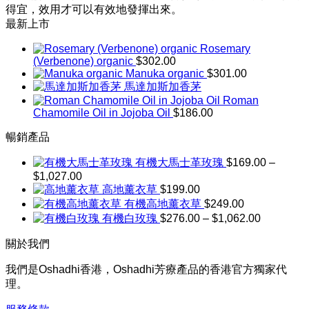
得宜，效用才可以有效地發揮出來。
最新上市
Rosemary
(Verbenone) organic
$
302.00
Manuka organic
$
301.00
馬達加斯加香茅
Roman
Chamomile Oil in Jojoba Oil
$
186.00
暢銷產品
有機大馬士革玫瑰
$
169.00
–
$
1,027.00
價
高地薰衣草
$
199.00
格
有機高地薰衣草
$
249.00
範
價
有機白玫瑰
$
276.00
–
$
1,062.00
圍：
格
$169.00
關於我們
到
範
$1,027.00
圍：
我們是Oshadhi香港，Oshadhi芳療產品的香港官方獨家代
$276.00
理。
到
$1,062.00