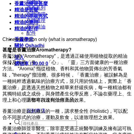
按摩油
香薰治療是甚麼
蘆薈系列
精油是甚麼
面部護理
精油的萃取方式
身體護理
精油的應用
複方精油
精油的貯存
配件
Chinese version only (what is aromatherapy)
香薰學堂
關於 Oshadhi
甚麼是香薰治療Aromatherapy?
香薰治療 “Aromatherapy”，是透過正確使用植物提取的精油
登入
保持及改善「身」、 「心」、「靈」三方面健康的一種治療
購物車 /
$
0.00
0
方法。 “Aroma” 指從植物、香料和其他物質傳出的芳香氣
味，”therapy” 指治療。很多時候，「香薰治療」被誤解為是
一種純粹透過氣味的治療方式，並只用於情緒上，實際上「香
薰治療」是透過天然植物之精華來舒緩疾病，每一種精油都有
其獨特組成之成份，與身體產生化學反應，不論在藥理上、生
購物車內沒有任何商品。
理上和心理上都可以達到治療上的效果。
回到商店
香薰治療是自然療法的一種，講求整全性 (Holistic)，可以配
合不同形式的治療，運動及飲食，以達致理想之效果。
Products
search
香薰治療師並非醫生，除非是受過正統醫學訓練及擁有認可執