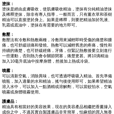
塗抹：
塗抹是經由皮膚吸收，使肌膚吸收精油，塗抹有分純精油塗抹
及稀釋塗抹，除非有專人指導，一般而言，只有薰衣草和茶樹
精油可以直接塗於身上。如果是稀釋，則要把精油加於乳液、
乳霜或底油中，塗抹在有需要的地方即可。
敷壓：
敷壓法有冷敷和熱敷兩種，冷敷用來減輕即時受傷的痛楚和腫
痛，也可舒緩頭痛和發燒。熱敷可以減輕舊患的疼痛，慢性和
持續的痛楚，也可舒緩經痛，牙痛，但緊記熱敷後要立刻進行
一些運動，否則熱力會令關節閉塞，痛楚更甚。將10滴精油
加入10毫升底油中按摩身體，然後加上熱或冷袋。
噴霧：
可以清新空氣，消除異味，也可透過呼吸吸入精油。首先準備
噴瓶，加入適量的水和精油，搖勻後使用即可，如果希望精油
溶入水中，可以加入一點酒精或溶解劑，可以當蚊怕水，空氣
噴霧或身體噴霧使用。
護膚品：
精油具有相當好的美容效果，現在的美容產品相繼把香薰摻入
成份之中，不過其實自製護膚品非常簡單，怕麻煩的買入無香