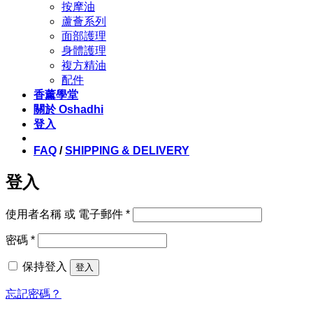
按摩油
蘆薈系列
面部護理
身體護理
複方精油
配件
香薰學堂
關於 Oshadhi
登入
FAQ
/
SHIPPING & DELIVERY
登入
必
使用者名稱 或 電子郵件
*
填
必
密碼
*
填
保持登入
登入
忘記密碼？