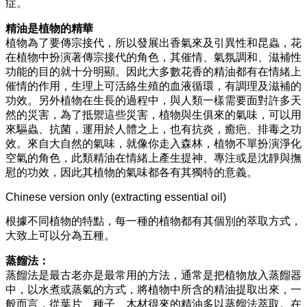
症。
精油是植物的精華
植物為了要傳宗接代，所以發展出香氣來及引異性和昆蟲，花
在植物中扮演著傳宗接代的角色，其催情、氣氛調和、滋補性
功能的目的就十分明顯。因此大多數花香的精油都有在情緒上
催情的作用，生理上可活絡生殖的血液循環，有調理及滋補的
功效。另外植物在生長的過程中，與人類一樣需要面對許多天
然的災害，為了抵禦這些災害，植物與生俱來的氣味，可以用
來驅蟲、抗菌，運用於人體之上，也有抗炎，癒疤、排毒之功
效。來自大自然的氣味，就像你走入森林，植物不單扮演淨化
空氣的角色，此類精油在情緒上產生提神、專注或是沈靜與撫
慰的功效，因此其植物的氣味都各有其獨特的意義。
Chinese version only (extracting essential oil)
根據不同植物的特點，每一種的植物都有其個別的萃取方式，
大致上可以分為五種。
蒸餾法：
蒸餾法是最古老亦是最常用的方法，通常是把植物放入蒸餾器
中，以水煮或蒸氣的方式，將植物中所含的精油提取出來，一
般而言，從葉片、種子、木材得來的精油多以蒸餾法萃取。在