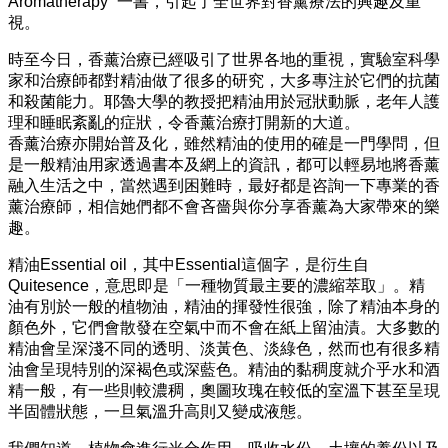
Aromatherapy” 一書，引起了全世界對香薰療法的興趣及重
視。
時至今日，香薰治療已經吸引了世界各地的重視，實驗室科學
家和治療師都對精油做了很多的研究，大多專注於它們的抗菌
和殺菌能力。耶魯大學的教授把精油用於冠狀動脈，老年人護
理和睡眠紊亂的症狀，令香薰治療打開新的大道。
香薰治療亦開始普及化，雖然精油的使用的確是一門學問，但
是一般精油用家透過書本及網上的資訊，都可以輕易地將香薰
融入生活之中，當然遇到困難時，最好都是咨詢一下專業的香
薰治療師，相信她們都不會吝嗇與你分享香薰為大家帶來的樂
趣。
精油Essential oil，其中Essential這個字，是衍生自
Quitesence，意思即是「一種物質最主要的濃縮萃取」。精
油有別於一般的植物油，精油的揮發性很強，除了精油本身的
顏色外，它們會散發在空氣中而不會在紙上留油漬。大多數的
精油會呈深淺不同的透明、淡黃色、淡綠色，然而也有很多精
油會呈現特別的深褐色或深藍色。精油的黏稠度就介乎水和酒
精一般，有一些則較濃稠，奧圖玫瑰在較低的室溫下甚至呈現
半固體狀態，一旦氣溫升高則又變成液態。