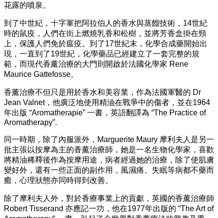
花露的噴泉。
到了中世紀，十字軍把阿拉伯人的香水與蒸餾技術，14世紀
時的鼠疫，人們在街上燃燒乳香和松樹，並將芳香盒掛在頸
上，保護人們免於瘟疫。到了17世紀末，化學合成藥開始出
現，一直到了19世紀，化學藥品已經建立了一套完整的規
範，而現代香薰治療的大門則開啟於法國化學家 Rene
Maurice Gattefosse。
香薰治療不但只是用於香水和美容業，作為法國軍醫的 Dr
Jean Valnet，他廣泛地使用精油在戰爭中的傷者，並在1964
年出版 “Aromatherapie” 一書，英語翻譯為 “The Practice of
Aromatherapy”.
同一時期，除了內服派外，Marguerite Maury 摩利夫人是另一
批主張以按摩為主的香薰治療師，她是一名生物化學家，喜歡
將精油稀釋後作為按摩用途，病者經過她的治療，除了使肌膚
變好外，還有一些正面的副作用，風濕痛、失眠等病都不藥而
癒，心理狀態亦同時得到改善。
除了摩利夫人外，對於香療事業上的貢獻，英國的香薰治療師
Robert Tisserand 亦應記一功，他在1977年出版的 “The Art of