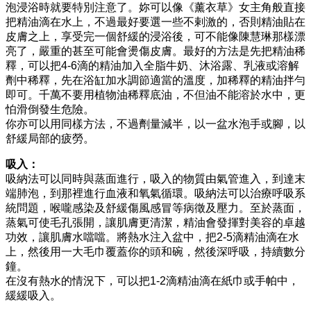
泡浸浴時就要特別注意了。妳可以像《薰衣草》女主角般直接
把精油滴在水上，不過最好要選一些不剌激的，否則精油貼在
皮膚之上，享受完一個舒緩的浸浴後，可不能像陳慧琳那樣漂
亮了，嚴重的甚至可能會燙傷皮膚。最好的方法是先把精油稀
釋，可以把4-6滴的精油加入全脂牛奶、沐浴露、乳液或溶解
劑中稀釋，先在浴缸加水調節適當的溫度，加稀釋的精油拌勻
即可。千萬不要用植物油稀釋底油，不但油不能溶於水中，更
怕滑倒發生危險。
你亦可以用同樣方法，不過劑量減半，以一盆水泡手或腳，以
舒緩局部的疲勞。
吸入：
吸納法可以同時與蒸面進行，吸入的物質由氣管進入，到達末
端肺泡，到那裡進行血液和氧氣循環。吸納法可以治療呼吸系
統問題，喉嚨感染及舒緩傷風感冒等病徵及壓力。至於蒸面，
蒸氣可使毛孔張開，讓肌膚更清潔，精油會發揮對美容的卓越
功效，讓肌膚水噹噹。將熱水注入盆中，把2-5滴精油滴在水
上，然後用一大毛巾覆蓋你的頭和碗，然後深呼吸，持續數分
鐘。
在沒有熱水的情況下，可以把1-2滴精油滴在紙巾或手帕中，
緩緩吸入。