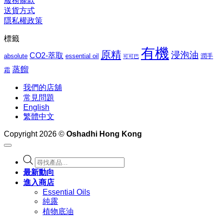
服務條款
送貨方式
隱私權政策
標籤
有機
原精
浸泡油
CO2-萃取
absolute
essential oil
潤手
可可巴
蒸餾
霜
我們的店舖
常見問題
English
繁體中文
Copyright 2026 ©
Oshadhi Hong Kong
Products
search
最新動向
進入商店
Essential Oils
純露
植物底油