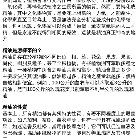
我們知道，植物會進行光合作用，吸收水份、土壤的養份以及
二氧化碳，再轉化成植物之生長所需的物質。然而，要轉化成
精油，其中之化學物質，是要花上相當的「力氣」才能產生。
化學家直至目前為止，還是無法完全分析這些成分的化學結
構，也可以說，化學家可以合成「類似」薰衣草氣味的人工香
精，但是永遠不能得到相同的療效，這就是精油真正神奇的地
方。
精油是怎樣來的？
精油是存在於植物的不同部位，根、莖、花朵、果皮、果實、
樹皮、樹脂及種子，甚至全棵植物。有些植物則可萃取多種之
精油，一種植物中所含之精油其實相當少，精油含量之多少，
主要取決於其儲油腺，儲油腺越多，精油之產量就越多，價格
自然相對便宜。例如，100公斤的薰衣草可以萃取近3公升的
精油，然而100公斤的玫瑰花瓣只能萃取不到半公升的玫瑰精
油。
精油的性質
基本上，所有精油都有其獨特的性質，有著不同程度上的殺菌
功效，如尤加利、茶樹、薰衣草等，也有一些具有抗風濕的效
果，如迷迭香及杜松，當用作按摩之時，它們可以促進血液及
淋巴循環，協助組織廢物的排除，能夠改善風濕痛及其併發