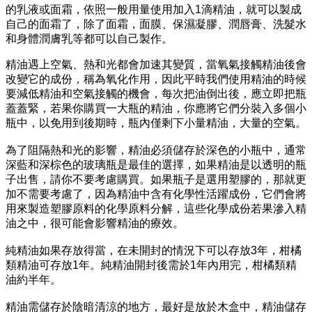
的乳液或面霜，依照一般用量使用加入1滴精油，就可以製成
自己的面霜了，除了面霜，面膜、保濕凝膠、潤唇膏、洗髮水
和身體潤膚乳等都可以自己製作。
精油遇上空氣、熱和光都會加速其變質，當氧氣接觸精油後會
改變它的成份，稱為氧化作用，因此平時我們使用精油的時候
要減低精油和空氣接觸的機會，每次把油倒出後，應立即把瓶
蓋蓋緊，若果你購買一大瓶的精油，你應將它們分裝入多個小
瓶中，以免用到後期時，瓶內僅剩下小量精油，大量的空氣。
為了阻隔熱和光的影響，精油必須儲存於深色的小瓶中，通常
深藍和深棕色的玻璃瓶是最佳的選擇，如果精油是以透明的瓶
子出售，請你不要考慮購買。如果瓶子是選用塑膠的，那就更
加不需要考慮了，因為精油中含有化學性活躍成份，它們會將
用來製造塑膠原料的化學原料分解，這些化學成份若果滲入精
油之中，很可能會影響精油的療效。
純精油如果存放得當，在未開封的情況下可以存放3年，柑橘
類精油可存放1年。純精油開封後需於1年內用完，柑橘類精
油約半年。
精油需儲存於陰暗清涼的地方，最好是放於木盒中，精油儲存