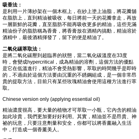
吸香法：
是利用一片薄紗架在一個木框上，在紗上塗上油脂，將花瓣舖
在脂肪上，直到精油被吸收，每日將前一天的花瓣拿走，再放
一層新鮮的花瓣，直至脂肪不能再吸收更多的精油，這些充滿
精油份子的脂肪稱為香膏，將香膏放在酒精內搞動，精油溶於
酒精中，最後酒精揮發了，留下的便是精油了。
二氧化碳萃取法：
是將二氧化碳壓到超臨界的狀態，當二氧化碳溫度在33度
時，會變成hypercritical，成為精油的溶劑，這個方法的優點
是它在低溫進行，精油不會受熱影響，萃取的時間幾乎是即時
的，不過由於這個方法要由沉重的不銹鋼組成，是一個非常昂
貴的提取方法，目前只有某些玫瑰精油會使用這種方法進行萃
取。
Chinese version only (applying essential oil)
精油濃度很高，要大量的植物才可萃取一小瓶，它內含的精油
如此珍貴，我們更加要好好利用。其實，精油並不是昂貴、神
祕的玩意，只要注意劑量和安全，你都可以將香薰融入生活
中，打造成一個香薰美人。