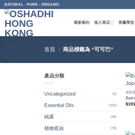
Skip
NATURAL - PURE - ORGANIC
to
content
最新動向
進入商店
香薰學堂
首頁
/
商品標籤為 “可可巴”
產品分類
面部
Uncategorized
(0)
Balm 
$
191
Essential Oils
(310)
純露
(58)
植物底油
(78)