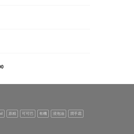
格
範
圍：
$169.00
到
$1,027.00
價
00
格
範
圍：
$276.00
到
$1,062.00
il
原精
可可巴
有機
浸泡油
潤手霜