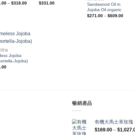
價
.00
–
$
318.00
$
331.00
Sandawood Oil in
格
Jojoba Oil organic
範
圍：
價
$
271.00
–
$
609.00
$221.00
格
到
範
$318.00
圍：
$271.
到
$609.
護理油
less Jojoba
ortella-Jojoba)
.00
暢銷產品
有機大馬士革玫瑰
$
169.00
–
$
1,027.