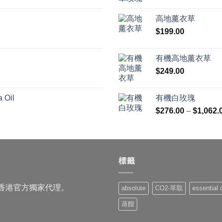
高地薰衣草
$
199.00
有機高地薰衣草
$
249.00
 Oil
有機白玫瑰
$
276.00
–
$
1,062.
標籤
品的香港官方獨家代理。
absolute
CO2-萃取
essential o
蒸餾