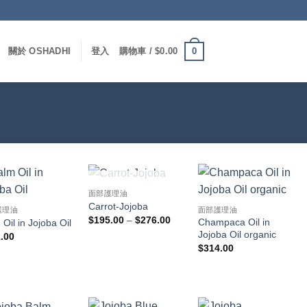
0
關於 OSHADHI
登入
購物車 /
$
0.00
已售完
面部護理油
Carrot-Jojoba
護理油
面部護理油
價
$
195.00
–
$
276.00
Champaca Oil in
Oil in Jojoba Oil
格
Jojoba Oil organic
.00
範
圍：
$
314.00
$195.00
到
$276.00