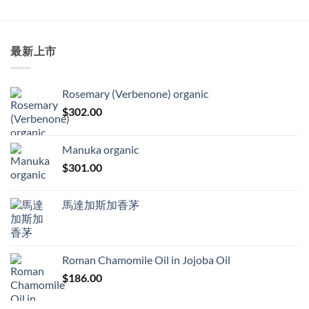
最新上市
Rosemary (Verbenone) organic
$
302.00
Manuka organic
$
301.00
馬達加斯加香茅
Roman Chamomile Oil in Jojoba Oil
$
186.00