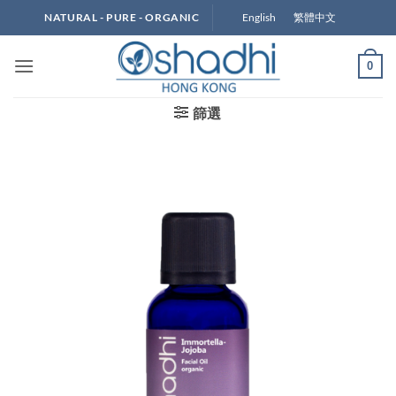
Skip
English
繁體中文
NATURAL - PURE - ORGANIC
to
content
0
篩選