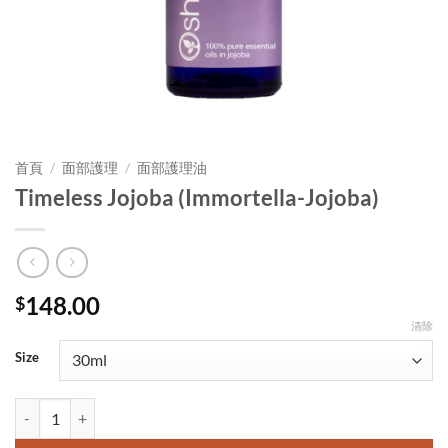
首頁
/
面部護理
/
面部護理油
Timeless Jojoba (Immortella-Jojoba)
148.00
$
清除
Size
Timeless Jojoba (Immortella-Jojoba) 數量