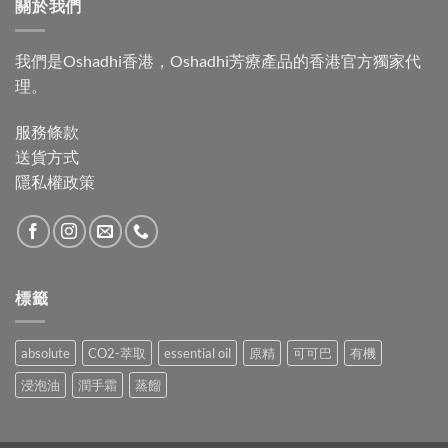
關於我們
到
$1,062.00
我們是Oshadhi香港，Oshadhi芳療產品的香港官方獨家代
理。
服務條款
送貨方式
隱私權政策
標籤
absolute
CO2-萃取
essential oil
原精
可可巴
有機
浸泡油
潤手霜
蒸餾