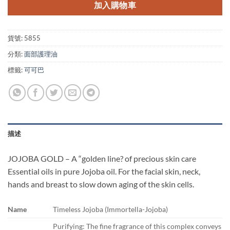
加入購物車
貨號:
5855
分類:
面部護理油
標籤:
可可巴
描述
JOJOBA GOLD – A “golden line? of precious skin care
Essential oils in pure Jojoba oil. For the facial skin, neck,
hands and breast to slow down aging of the skin cells.
Name
Timeless Jojoba (Immortella-Jojoba)
Purifying: The fine fragrance of this complex conveys