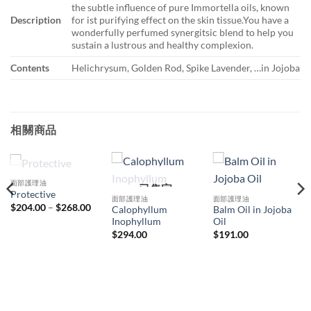
the subtle influence of pure Immortella oils, known
Description
for ist purifying effect on the skin tissue.You have a
wonderfully perfumed synergitsic blend to help you
sustain a lustrous and healthy complexion.
Contents
Helichrysum, Golden Rod, Spike Lavender, …in Jojoba
相關商品
已售完
面部護理油
已售完
Protective
面部護理油
面部護理油
價
$
204.00
–
$
268.00
Calophyllum
Balm Oil in Jojoba
格
Inophyllum
Oil
範
：
圍：
$
294.00
$
191.00
95.00
$204.00
到
76.00
$268.00