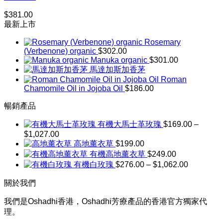
$
381.00
最新上市
Rosemary
(Verbenone) organic
$
302.00
Manuka organic
$
301.00
馬達加斯加香茅
Roman
Chamomile Oil in Jojoba Oil
$
186.00
暢銷產品
有機大馬士革玫瑰
$
169.00
–
$
1,027.00
價
高地薰衣草
$
199.00
格
有機高地薰衣草
$
249.00
範
價
有機白玫瑰
$
276.00
–
$
1,062.00
圍：
格
$169.00
關於我們
到
範
$1,027.00
圍：
我們是Oshadhi香港，Oshadhi芳療產品的香港官方獨家代
$276.00
理。
到