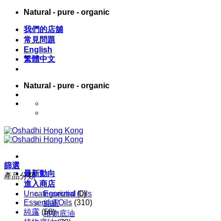
Skip
Natural - pure - organic
to
content
我們的店舖
常見問題
English
繁體中文
Natural - pure - organic
English
繁體中文
篩選
最新動向
產品分類
進入商店
Uncategorized
Essential Oils
(0)
Essential Oils
(310)
純露
純露
(58)
植物底油