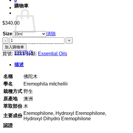
0
購物車
$
340.00
Size
清除
佛
購物車內沒有任何商品。
陀
加入購物車
木
回到商店
貨號:
1211
分類:
Essential Oils
數
描述
量
名稱
佛陀木
學名
Eremophila mitchellii
栽種方式
野生
原產地
澳洲
萃取部份
木
Eremophilone, Hydroxyl Eremophilone,
主要成份
Hydroxyl Dihydro Eremophilone
認證