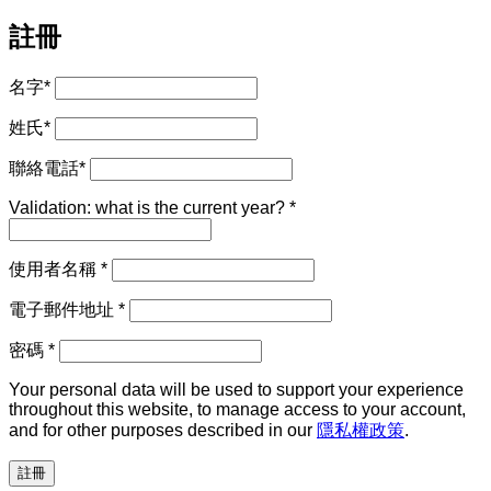
註冊
名字
*
姓氏
*
聯絡電話
*
Validation: what is the current year?
*
必
使用者名稱
*
填
必
電子郵件地址
*
填
必
密碼
*
填
Your personal data will be used to support your experience
throughout this website, to manage access to your account,
and for other purposes described in our
隱私權政策
.
註冊