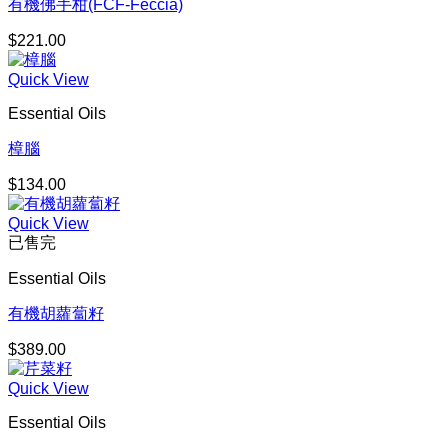
有機佛手柑(FCF-Feccia)
$
221.00
Quick View
Essential Oils
樟腦
$
134.00
Quick View
已售完
Essential Oils
有機胡蘿蔔籽
$
389.00
Quick View
Essential Oils