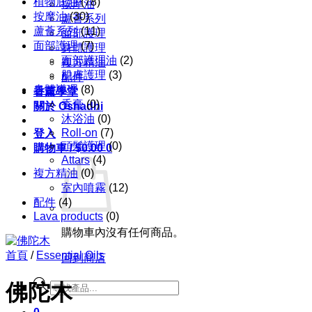
植物底油
(78)
按摩油
按摩油
(30)
蘆薈系列
蘆薈系列
(11)
面部護理
面部護理
(7)
身體護理
面部護理油
(2)
複方精油
肌膚護理
(3)
配件
身體護理
(8)
香薰學堂
香膏
(0)
關於 Oshadhi
沐浴油
(0)
Roll-on
(7)
登入
頭髮護理
(0)
購物車 /
$
0.00
0
Attars
(4)
複方精油
(0)
室內噴霧
(12)
配件
(4)
Lava products
(0)
購物車內沒有任何商品。
首頁
/
Essential Oils
回到商店
Products
佛陀木
search