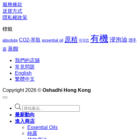
$1,062.00
服務條款
送貨方式
隱私權政策
標籤
有機
原精
浸泡油
CO2-萃取
absolute
essential oil
潤手
可可巴
蒸餾
霜
我們的店舖
常見問題
English
繁體中文
Copyright 2026 ©
Oshadhi Hong Kong
Products
search
最新動向
進入商店
Essential Oils
純露