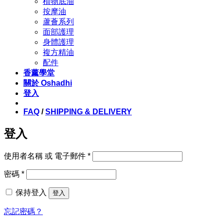
植物底油
按摩油
蘆薈系列
面部護理
身體護理
複方精油
配件
香薰學堂
關於 Oshadhi
登入
FAQ
/
SHIPPING & DELIVERY
登入
必
使用者名稱 或 電子郵件
*
填
必
密碼
*
填
保持登入
登入
忘記密碼？