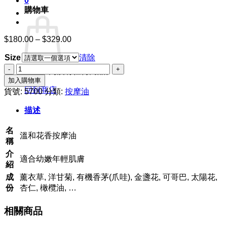
0
購物車
$
180.00
–
$
329.00
價
格
Size
清除
範
溫
圍：
購物車內沒有任何商品。
和
加入購物車
$180.00
花
回到商店
到
貨號:
5700
分類:
按摩油
香
$329.00
描述
按
摩
名
油
溫和花香按摩油
稱
數
量
介
適合幼嫩年輕肌膚
紹
成
薰衣草, 洋甘菊, 有機香茅(爪哇), 金盞花, 可哥巴, 太陽花,
份
杏仁, 橄欖油, …
相關商品