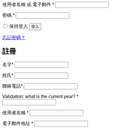
必
使用者名稱 或 電子郵件
*
填
必
密碼
*
填
保持登入
登入
忘記密碼？
註冊
名字
*
姓氏
*
聯絡電話
*
Validation: what is the current year?
*
必
使用者名稱
*
填
必
電子郵件地址
*
填