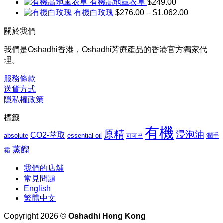
有機高地薰衣草
$
249.00
範
價
有機白玫瑰
$
276.00
–
$
1,062.00
圍：
格
$169.00
關於我們
到
範
$1,027.00
圍：
我們是Oshadhi香港，Oshadhi芳療產品的香港官方獨家代
$276.00
理。
到
$1,062.00
服務條款
送貨方式
隱私權政策
標籤
有機
原精
浸泡油
CO2-萃取
absolute
essential oil
潤手
可可巴
蒸餾
霜
我們的店舖
常見問題
English
繁體中文
Copyright 2026 ©
Oshadhi Hong Kong