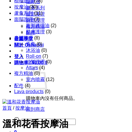
植物底油
(78)
按摩油
按摩油
(30)
蘆薈系列
蘆薈系列
(11)
面部護理
面部護理
(7)
身體護理
面部護理油
(2)
複方精油
肌膚護理
(3)
配件
身體護理
(8)
香薰學堂
香膏
(0)
關於 Oshadhi
沐浴油
(0)
Roll-on
(7)
登入
頭髮護理
(0)
購物車 /
$
0.00
0
Attars
(4)
複方精油
(0)
室內噴霧
(12)
配件
(4)
Lava products
(0)
購物車內沒有任何商品。
首頁
/
按摩油
回到商店
Products
溫和花香按摩油
search