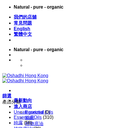
Skip
Natural - pure - organic
to
content
我們的店舖
常見問題
English
繁體中文
Natural - pure - organic
English
繁體中文
篩選
最新動向
產品分類
進入商店
Uncategorized
Essential Oils
(0)
Essential Oils
(310)
純露
純露
(58)
植物底油