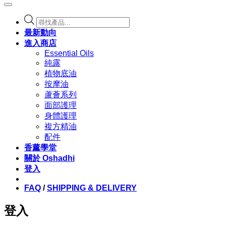
Products
search
最新動向
進入商店
Essential Oils
純露
植物底油
按摩油
蘆薈系列
面部護理
身體護理
複方精油
配件
香薰學堂
關於 Oshadhi
登入
FAQ
/
SHIPPING & DELIVERY
登入