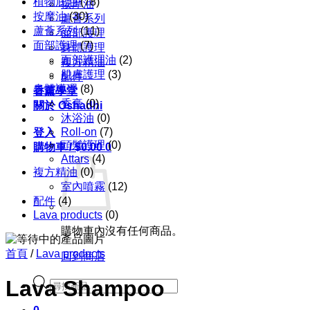
植物底油
(78)
按摩油
按摩油
(30)
蘆薈系列
蘆薈系列
(11)
面部護理
面部護理
(7)
身體護理
面部護理油
(2)
複方精油
肌膚護理
(3)
配件
身體護理
(8)
香薰學堂
香膏
(0)
關於 Oshadhi
沐浴油
(0)
Roll-on
(7)
登入
頭髮護理
(0)
購物車 /
$
0.00
0
Attars
(4)
複方精油
(0)
室內噴霧
(12)
配件
(4)
Lava products
(0)
購物車內沒有任何商品。
首頁
/
Lava products
回到商店
Products
Lava Shampoo
search