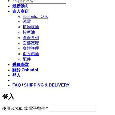
search
最新動向
進入商店
Essential Oils
純露
植物底油
按摩油
蘆薈系列
面部護理
身體護理
複方精油
配件
香薰學堂
關於 Oshadhi
登入
FAQ
/
SHIPPING & DELIVERY
登入
必
使用者名稱 或 電子郵件
*
填