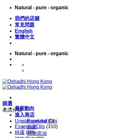
Skip
Natural - pure - organic
to
content
我們的店舖
常見問題
English
繁體中文
Natural - pure - organic
English
繁體中文
篩選
最新動向
產品分類
進入商店
Uncategorized
Essential Oils
(0)
Essential Oils
(310)
純露
純露
(58)
植物底油