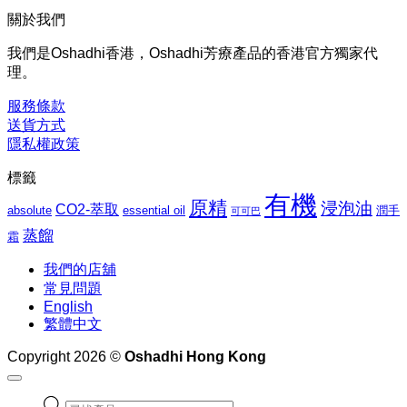
格
$169.00
關於我們
到
範
$1,027.00
圍：
我們是Oshadhi香港，Oshadhi芳療產品的香港官方獨家代
$276.00
理。
到
$1,062.00
服務條款
送貨方式
隱私權政策
標籤
有機
原精
浸泡油
CO2-萃取
absolute
essential oil
潤手
可可巴
蒸餾
霜
我們的店舖
常見問題
English
繁體中文
Copyright 2026 ©
Oshadhi Hong Kong
Products