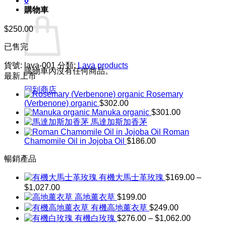
0
購物車
$
250.00
已售完
貨號:
lava-001
分類:
Lava products
購物車內沒有任何商品。
最新上市
回到商店
Rosemary
(Verbenone) organic
$
302.00
Manuka organic
$
301.00
馬達加斯加香茅
Roman
Chamomile Oil in Jojoba Oil
$
186.00
暢銷產品
有機大馬士革玫瑰
$
169.00
–
$
1,027.00
價
高地薰衣草
$
199.00
格
有機高地薰衣草
$
249.00
範
價
有機白玫瑰
$
276.00
–
$
1,062.00
圍：