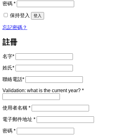
必
密碼
*
填
保持登入
登入
忘記密碼？
註冊
名字
*
姓氏
*
聯絡電話
*
Validation: what is the current year?
*
必
使用者名稱
*
填
必
電子郵件地址
*
填
必
密碼
*
填