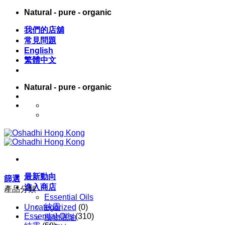
Skip
Natural - pure - organic
to
content
我們的店舖
常見問題
English
繁體中文
Natural - pure - organic
English
繁體中文
最新動向
篩選
進入商店
產品分類
Essential Oils
純露
Uncategorized
(0)
Essential Oils
(310)
植物底油