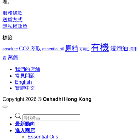
理。
到
$1,062.00
服務條款
送貨方式
隱私權政策
標籤
有機
原精
浸泡油
CO2-萃取
absolute
essential oil
潤手
可可巴
蒸餾
霜
我們的店舖
常見問題
English
繁體中文
Copyright 2026 ©
Oshadhi Hong Kong
Products
search
最新動向
進入商店
Essential Oils