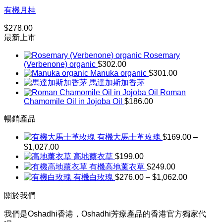
到
有機月桂
$238.00
$
278.00
最新上市
Rosemary
(Verbenone) organic
$
302.00
Manuka organic
$
301.00
馬達加斯加香茅
Roman
Chamomile Oil in Jojoba Oil
$
186.00
暢銷產品
有機大馬士革玫瑰
$
169.00
–
$
1,027.00
價
高地薰衣草
$
199.00
格
有機高地薰衣草
$
249.00
範
價
有機白玫瑰
$
276.00
–
$
1,062.00
圍：
格
$169.00
關於我們
到
範
$1,027.00
圍：
我們是Oshadhi香港，Oshadhi芳療產品的香港官方獨家代
$276.00