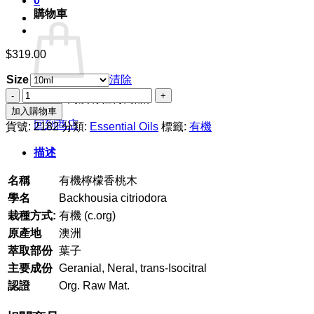
0
購物車
$
319.00
Size
清除
有
購物車內沒有任何商品。
機
加入購物車
檸
回到商店
貨號:
2182
分類:
Essential Oils
標籤:
有機
檬
描述
香
桃
名稱
有機檸檬香桃木
木
數
學名
Backhousia citriodora
量
栽種方式:
有機 (c.org)
原產地
澳洲
萃取部份
葉子
主要成份
Geranial, Neral, trans-Isocitral
認證
Org. Raw Mat.