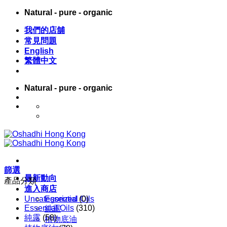
Skip
Natural - pure - organic
to
content
我們的店舖
常見問題
English
繁體中文
Natural - pure - organic
English
繁體中文
篩選
最新動向
產品分類
進入商店
Uncategorized
Essential Oils
(0)
Essential Oils
(310)
純露
純露
(58)
植物底油