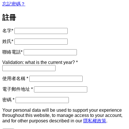
忘記密碼？
註冊
名字
*
姓氏
*
聯絡電話
*
Validation: what is the current year?
*
必
使用者名稱
*
填
必
電子郵件地址
*
填
必
密碼
*
填
Your personal data will be used to support your experience
throughout this website, to manage access to your account,
and for other purposes described in our
隱私權政策
.