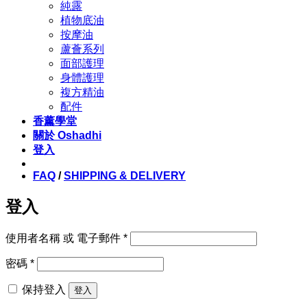
純露
植物底油
按摩油
蘆薈系列
面部護理
身體護理
複方精油
配件
香薰學堂
關於 Oshadhi
登入
FAQ
/
SHIPPING & DELIVERY
登入
必
使用者名稱 或 電子郵件
*
填
必
密碼
*
填
保持登入
登入