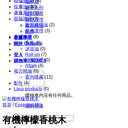
植物底油
(78)
按摩油
按摩油
(30)
蘆薈系列
蘆薈系列
(11)
面部護理
面部護理
(7)
身體護理
面部護理油
(2)
複方精油
肌膚護理
(3)
配件
身體護理
(8)
香薰學堂
香膏
(0)
關於 Oshadhi
沐浴油
(0)
Roll-on
(7)
登入
頭髮護理
(0)
購物車 /
$
0.00
0
Attars
(4)
複方精油
(0)
室內噴霧
(12)
配件
(4)
Lava products
(0)
購物車內沒有任何商品。
首頁
/
Essential Oils
回到商店
Products
有機檸檬香桃木
search